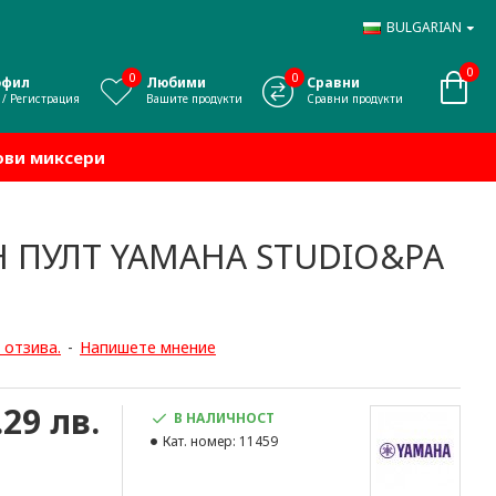
BULGARIAN
0
0
0
офил
Любими
Сравни
 / Регистрация
Вашите продукти
Сравни продукти
ови миксери
 ПУЛТ YAMAHA STUDIO&PA
 отзива.
-
Напишете мнение
.29 лв.
В НАЛИЧНОСТ
Кат. номер:
11459