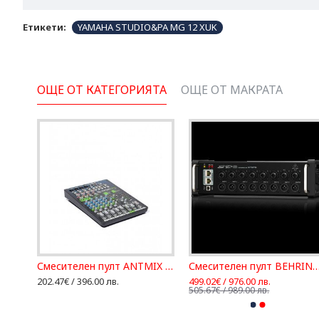
Етикети:
YAMAHA STUDIO&PA MG 12 XUK
ОЩЕ ОТ КАТЕГОРИЯТА
ОЩЕ ОТ МАКРАТА
Смесителен пулт ANTMIX 8FX - 8 канална конзола
Смесителен пулт BEHRIN
202.47€ / 396.00 лв.
499.02€ / 976.00 лв.
505.67€ / 989.00 лв.