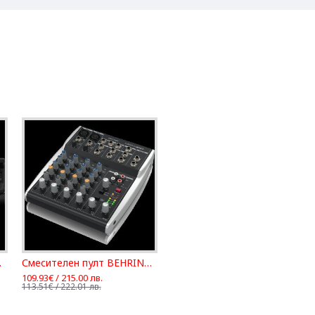
GER SD8
Смесителен пулт BEHRINGER XENYX 802S
109.93€ / 215.00 лв.
113.51€ / 222.01 лв.