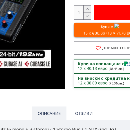
Купи с
13 x €36.66 (13 x 71.70 
ДОБАВИ В ЛЮ
Купи на изплащане с
12
x
40.13
евро
(
78.48
лв.)
На вноски с кредитна 
12
x
38.89
евро
(
76.06
лв.)
ОПИСАНИЕ
ОТЗИВИ
s (6 mono + 3 stereo) / 1 Stereo Bus / 1 AUX (incl. FX)