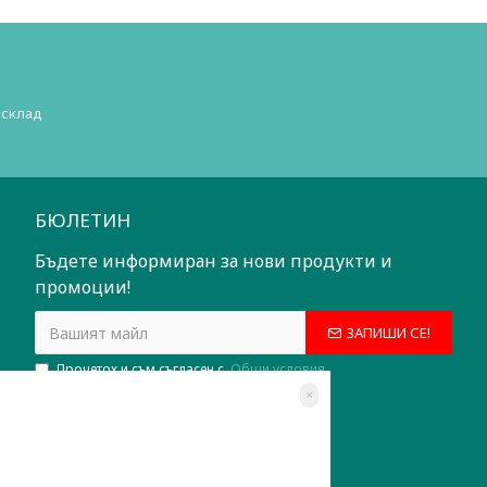
 склад
БЮЛЕТИН
Бъдете информиран за нови продукти и
промоции!
ЗАПИШИ СЕ!
Прочетох и съм съгласен с
Общи условия
×