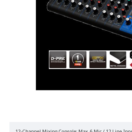
12-Channel Mixing Console: Max. 6 Mic / 12 Line Input