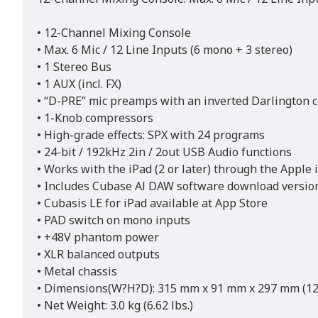
• 12-Channel Mixing Console
• Max. 6 Mic / 12 Line Inputs (6 mono + 3 stereo)
• 1 Stereo Bus
• 1 AUX (incl. FX)
• “D-PRE” mic preamps with an inverted Darlington c
• 1-Knob compressors
• High-grade effects: SPX with 24 programs
• 24-bit / 192kHz 2in / 2out USB Audio functions
• Works with the iPad (2 or later) through the Appl
• Includes Cubase Al DAW software download versio
• Cubasis LE for iPad available at App Store
• PAD switch on mono inputs
• +48V phantom power
• XLR balanced outputs
• Metal chassis
• Dimensions(W?H?D): 315 mm x 91 mm x 297 mm (12.4
• Net Weight: 3.0 kg (6.62 lbs.)