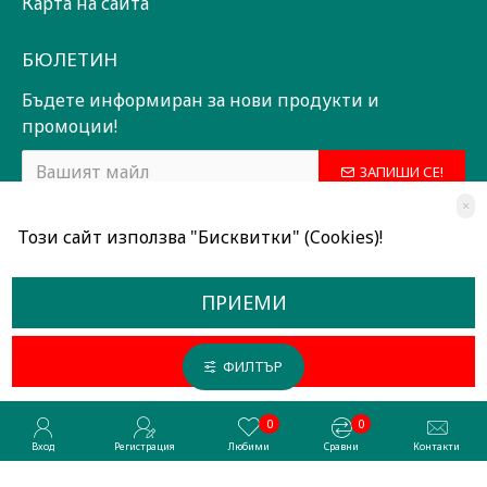
Карта на сайта
БЮЛЕТИН
Бъдете информиран за нови продукти и
промоции!
ЗАПИШИ СЕ!
×
Прочетох и съм съгласен с
Общи условия
Този сайт използва "Бисквитки" (Cookies)!
ПРИЕМИ
ОТКАЖИ
ФИЛТЪР
Всички права запазени © 2024, Радославов Мюзик Център
Разработено от OpenCart Bulgaria
0
0
Вход
Регистрация
Любими
Сравни
Контакти