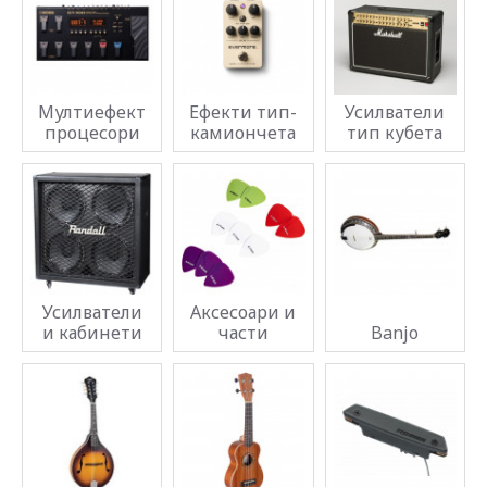
Мултиефект
Ефекти тип-
Усилватели
процесори
камиончета
тип кубета
Усилватели
Аксесоари и
и кабинети
части
Banjo