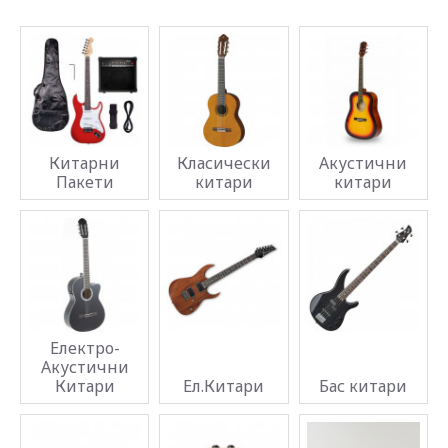
Китарни
Класически
Акустични
Пакети
китари
китари
Електро-
Акустични
Китари
Ел.Китари
Бас китари