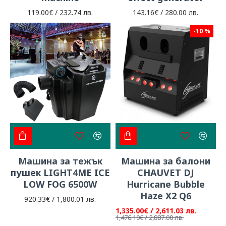
119.00€ / 232.74 лв.
143.16€ / 280.00 лв.
-10 %
Машина за тежък
Машина за балони
пушек LIGHT4ME ICE
CHAUVET DJ
LOW FOG 6500W
Hurricane Bubble
Haze X2 Q6
920.33€ / 1,800.01 лв.
1,335.00€ / 2,611.03 лв.
1,476.10€ / 2,887.00 лв.