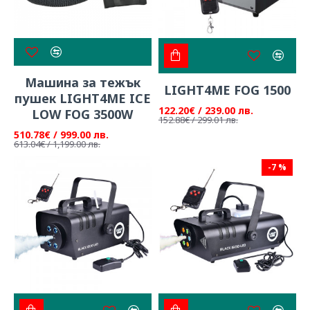
Машина за тежък
LIGHT4ME FOG 1500
пушек LIGHT4ME ICE
122.20€ / 239.00 лв.
LOW FOG 3500W
152.88€ / 299.01 лв.
510.78€ / 999.00 лв.
613.04€ / 1,199.00 лв.
-7 %