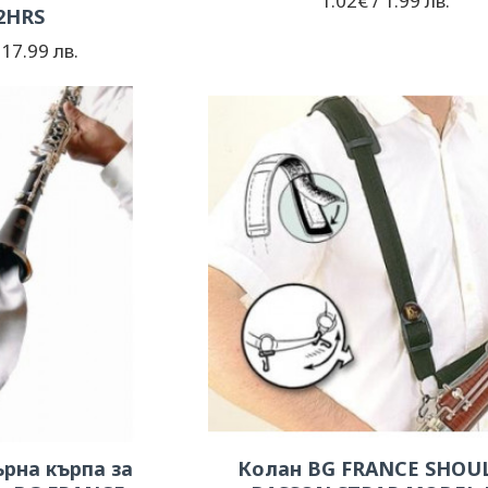
1.02€ / 1.99 лв.
2HRS
 17.99 лв.
рна кърпа за
Колан BG FRANCE SHOU