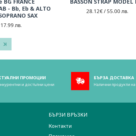
е BG FRANCE
BASSON STRAP MODEL 
B - Bb, Eb & ALTO
28.12€ / 55.00 лв.
 SOPRANO SAX
 17.99 лв.
КТУАЛНИ ПРОМОЦИИ
БЪРЗА ДОСТАВКА
нкурентни и достъпни цени
Налични продукти на
БЪРЗИ ВРЪЗКИ
Контакти