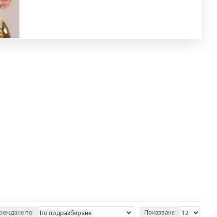
реждане по:
Показване: