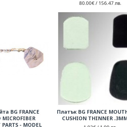
80.00€ / 156.47 лв.
ейта BG FRANCE
Платък BG FRANCE MOUT
D MICROFIBER
CUSHION THINNER .3MM
 PARTS - MODEL