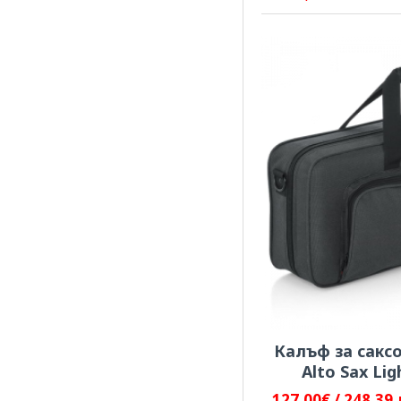
Калъф за сакс
Alto Sax Li
127.00€ / 248.39 