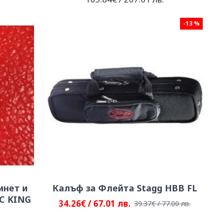
-13 %
инет и
Калъф за Флейта Stagg HBB FL
C KING
34.26€ / 67.01 лв.
39.37€ / 77.00 лв.