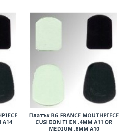
HPIECE
Платък BG FRANCE MOUTHPIECE
 A14
CUSHION THIN .4MM A11 OR
MEDIUM .8MM A10