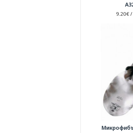
A3
9.20€ /
Микрофибъ