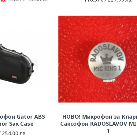
софон Gator ABS
НОВО! Микрофон за Клар
nor Sax Case
Саксофон RADOSLAVOV MI
1
 254.00 лв.