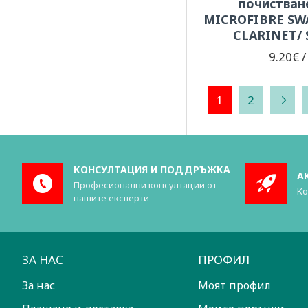
почистван
MICROFIBRE SWA
CLARINET/
9.20€ /
1
2
КОНСУЛТАЦИЯ И ПОДДРЪЖКА
А
Професионални консултации от
Ко
нашите експерти
ЗА НАС
ПРОФИЛ
За нас
Моят профил