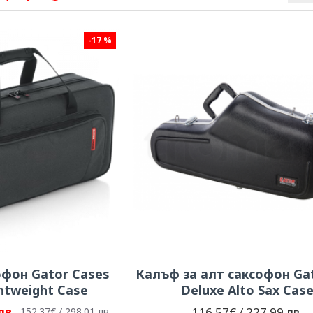
-17 %
офон Gator Cases
Калъф за алт саксофон Ga
ghtweight Case
Deluxe Alto Sax Cas
лв.
116.57€ / 227.99 лв.
152.37€ / 298.01 лв.