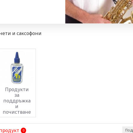
инети и саксофони
Продукти
за
поддръжка
и
почистване
 продукт
Под
0