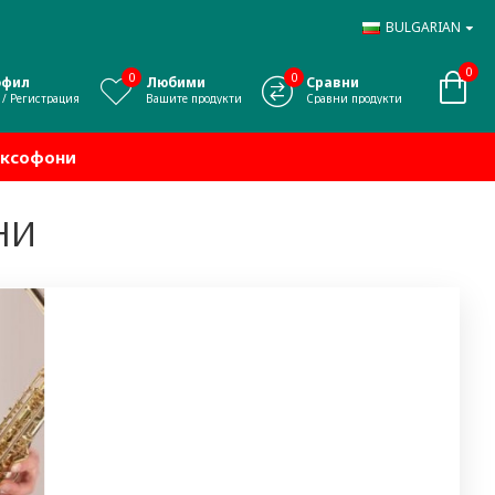
BULGARIAN
0
0
0
офил
Любими
Сравни
 / Регистрация
Вашите продукти
Сравни продукти
аксофони
НИ