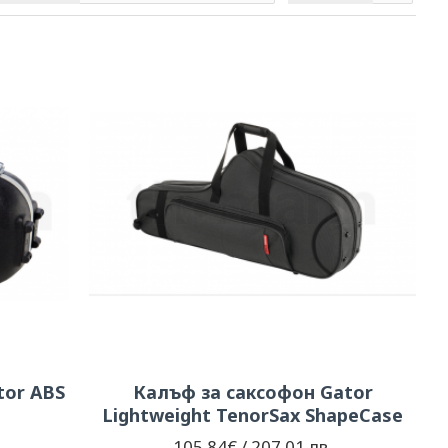
tor ABS
Калъф за саксофон Gator
e
Lightweight TenorSax ShapeCase
105.84€ / 207.01 лв.