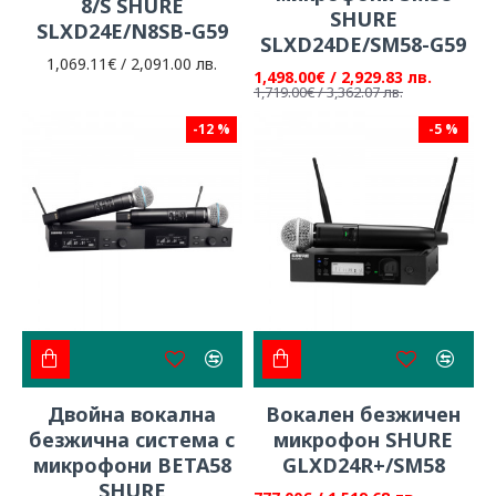
8/S SHURE
SHURE
SLXD24E/N8SB-G59
SLXD24DE/SM58-G59
1,069.11€ / 2,091.00 лв.
1,498.00€ / 2,929.83 лв.
1,719.00€ / 3,362.07 лв.
-12 %
-5 %
Двойна вокална
Вокален безжичен
безжична система с
микрофон SHURE
микрофони BETA58
GLXD24R+/SM58
SHURE