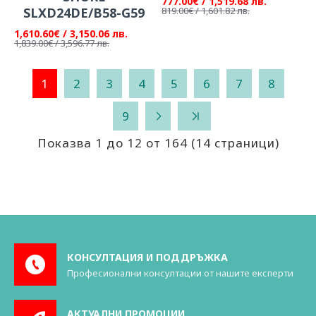
777.00€ / 1,519.68 лв.
SLXD24DE/B58-G59
819.00€ / 1,601.82 лв.
1,610.60€ / 3,150.06 лв.
1,839.00€ / 3,596.77 лв.
1
2
3
4
5
6
7
8
9
Показва 1 до 12 от 164 (14 страници)
КОНСУЛТАЦИЯ И ПОДДРЪЖКА
Професионални консултации от нашите експерти
АКТУАЛНИ ПРОМОЦИИ