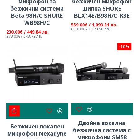
микрофон за
безжичен микрофон
безжични системи
щипка SHURE
Beta 98H/C SHURE
BLX14E/B98H/C-K3E
WB98H/C
559.00€ / 1,093.31 лв.
600.00€ / 1,173.50 лв.
230.00€ / 449.84 лв.
278.00€ / 543.72 лв.
-13 %
Двойна вокална
Безжичен вокален
безжична система с
микрофон Nexadyne
микрофони SM58