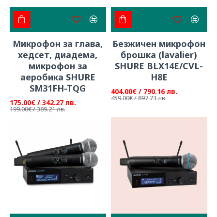
Микрофон за глава,
Безжичен микрофон
хедсет, диадема,
брошка (lavalier)
микрофон за
SHURE BLX14E/CVL-
аеробика SHURE
H8E
SM31FH-TQG
404.00€ / 790.16 лв.
459.00€ / 897.73 лв.
175.00€ / 342.27 лв.
199.00€ / 389.21 лв.