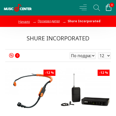
0
Производител
Shure Incorporated
Начало
SHURE INCORPORATED
0
-12 %
-12 %