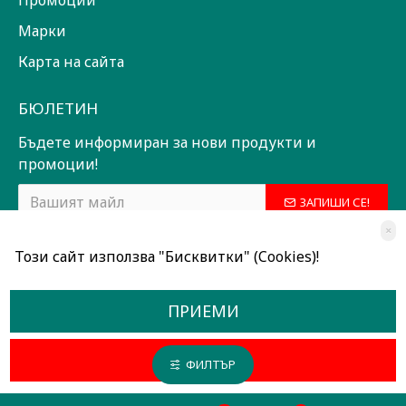
Промоции
Марки
Карта на сайта
БЮЛЕТИН
Бъдете информиран за нови продукти и
промоции!
ЗАПИШИ СЕ!
×
Прочетох и съм съгласен с
Общи условия
Този сайт използва "Бисквитки" (Cookies)!
ПРИЕМИ
ОТКАЖИ
ФИЛТЪР
Всички права запазени © 2024, Радославов Мюзик Център
Разработено от OpenCart Bulgaria