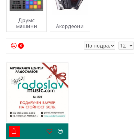
Друмс
машини
Акордеони
0