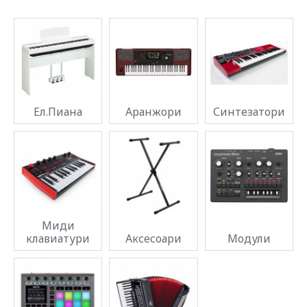
Ел.Пиана
Аранжори
Синтезатори
Миди
клавиатури
Аксесоари
Модули