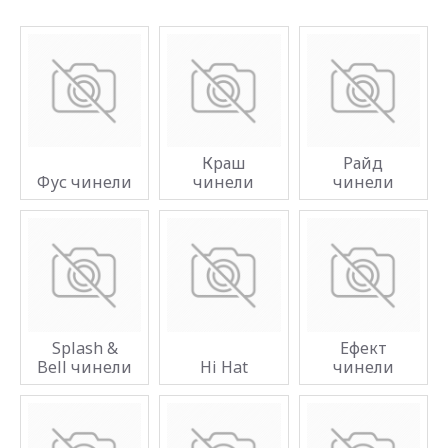
Краш
Райд
Фус чинели
чинели
чинели
Splash &
Ефект
Bell чинели
Hi Hat
чинели