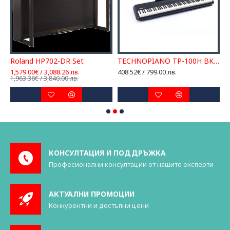
Roland HP702-DR Set
TECHNOPIANO TP-100H BK ДИГИТАЛНО ПИАНО
1,579.00€ / 3,088.26 лв.
408.52€ / 799.00 лв.
1
1,963.36€ / 3,840.00 лв.
1
КОНСУЛТАЦИЯ И ПОДДРЪЖКА
Професионални консултации от нашите експерти
АКТУАЛНИ ПРОМОЦИИ
Конкурентни и достъпни цени