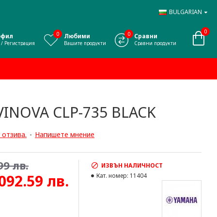
BULGARIAN
0
0
0
офил
Любими
Сравни
 / Регистрация
Вашите продукти
Сравни продукти
INOVA CLP-735 BLACK
 отзива.
-
Напишете мнение
99 лв.
ИЗВЪН НАЛИЧНОСТ
,092.59 лв.
Кат. номер:
11404