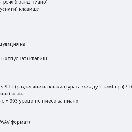
 роял (гранд пиано)
пуснати) клавиши
мулация на
н (отпуснат) клавиш
 SPLIT (разделяне на клавиатурата между 2 тембъра) / 
лен баланс
но + 303 уроци по пиеси за пиано
 WAV формат)
О