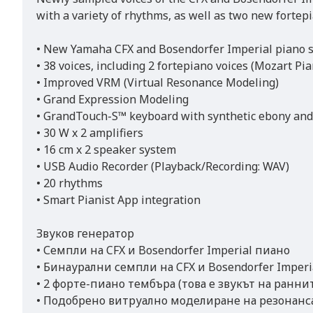
with a variety of rhythms, as well as two new fortepi
• New Yamaha CFX and Bosendorfer Imperial piano 
• 38 voices, including 2 fortepiano voices (Mozart P
• Improved VRM (Virtual Resonance Modeling)
• Grand Expression Modeling
• GrandTouch-S™ keyboard with synthetic ebony and
• 30 W x 2 amplifiers
• 16 cm x 2 speaker system
• USB Audio Recorder (Playback/Recording: WAV)
• 20 rhythms
• Smart Pianist App integration
Звуков генератор
• Семпли на CFX и Bosendorfer Imperial пиано
• Бинаурални семпли на CFX и Bosendorfer Imperi
• 2 форте-пиано тембъра (това е звукът на ранн
• Подобрено витруално моделиране на резонанс