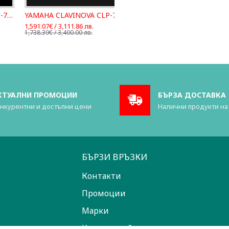
LAVINOVA CLP-725 Rosewood
YAMAHA CLAVINOVA CLP-725 White
1,591.07€ / 3,111.86 лв.
1,738.39€ / 3,400.00 лв.
КТУАЛНИ ПРОМОЦИИ
БЪРЗА ДОСТАВКА
нкурентни и достъпни цени
Налични продукти на
БЪРЗИ ВРЪЗКИ
Контакти
Промоции
Марки
Карта на сайта