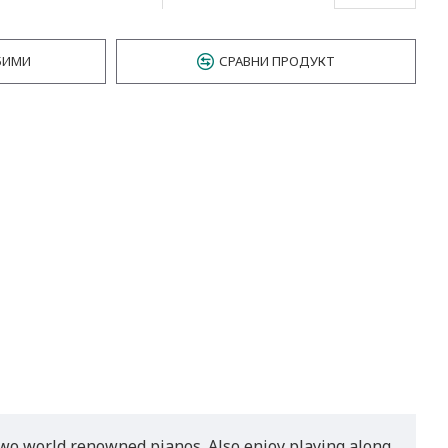
БИМИ
СРАВНИ ПРОДУКТ
two world renowned pianos. Also enjoy playing along