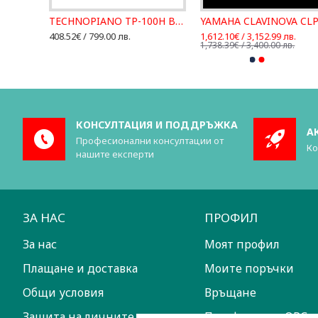
TECHNOPIANO TP-100H BK ДИГИТАЛНО ПИАНО
YAMAHA C
408.52€ / 799.00 лв.
1,612.10€ / 3,152.99 лв.
1,738.39€ / 3,400.00 лв.
КОНСУЛТАЦИЯ И ПОДДРЪЖКА
А
Професионални консултации от
Ко
нашите експерти
ЗА НАС
ПРОФИЛ
За нас
Моят профил
Плащане и доставка
Моите поръчки
Общи условия
Връщане
Защита на личните данни
Платформа за ОРС