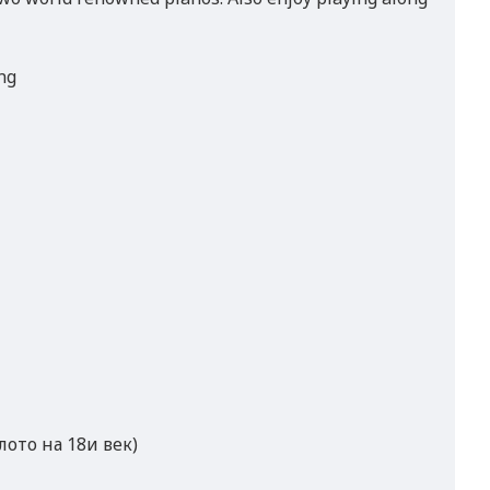
ng
ото на 18и век)