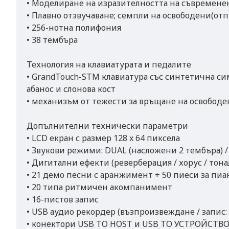
• Моделиране на изразителността на съвременен
• Плавно отзвучаване; семпли на освободени(от
• 256-нотна полифония
• 38 тембъра
Технология на клавиатурата и педалите
• GrandTouch-STM клавиатура със синтетична си
абанос и слонова кост
• механизъм от тежести за връщане на освободе
Допълнителни технически параметри
• LCD екран с размер 128 x 64 пиксела
• Звукови режими: DUAL (насложени 2 тембъра) /
• Дигитални ефекти (реверберация / хорус / тона
• 21 демо песни с аранжимент + 50 пиеси за пиа
• 20 типа ритмичен акомпанимент
• 16-пистов запис
• USB аудио рекордер (възпроизвеждане / запис:
• конектори USB TO HOST и USB TO УСТРОЙСТВ