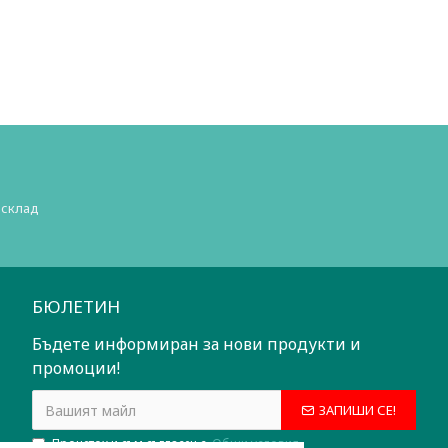
 склад
БЮЛЕТИН
Бъдете информиран за нови продукти и
промоции!
ЗАПИШИ СЕ!
Прочетох и съм съгласен с
Общи условия