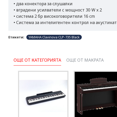
• два конектора за слушалки
• вградени усилватели с мощност 30 W x 2
• система 2 бр високоговорители 16 cm
• Система за интелигентен контрол на акустиката
Етикети:
YAMAHA Clavinova CLP-735 Black
ОЩЕ ОТ КАТЕГОРИЯТА
ОЩЕ ОТ МАКРАТА