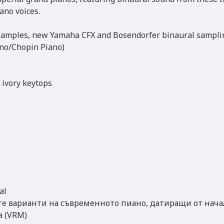
ano voices.
samples, new Yamaha CFX and Bosendorfer binaural sampli
iano/Chopin Piano)
 ivory keytops
al
ите варианти на съвременното пиано, датиращи от начал
а (VRM)