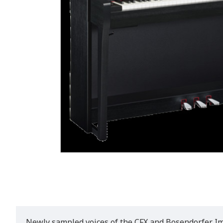
Newly sampled voices of the CFX and Bosendorfer Im