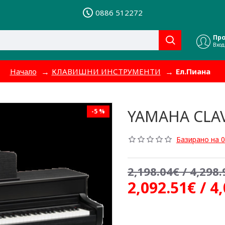
0886 512272
Пр
Вход
Начало
КЛАВИШНИ ИНСТРУМЕНТИ
Ел.Пиана
YAMAHA CLAV
-5 %
Базирано на 0
2,198.04€ / 4,298.
2,092.51€ / 4