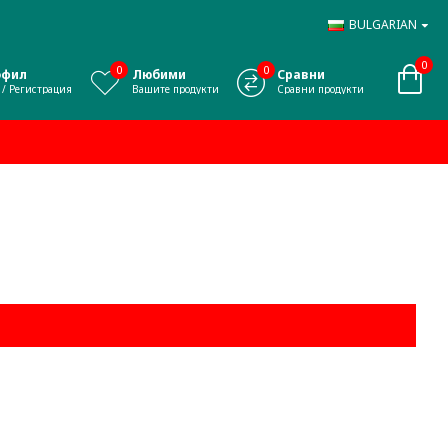
BULGARIAN
0
0
0
офил
Любими
Сравни
 / Регистрация
Вашите продукти
Сравни продукти