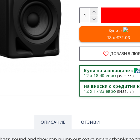
Купи с
13 x €72.03
ДОБАВИ В ЛЮ
Купи на изплащане с
12
x
18.40
евро
(
35.98
лв.)
На вноски с кредитна 
12
x
17.83
евро
(
34.87
лв.)
ОПИСАНИЕ
ОТЗИВИ
bass sound and they can pump out extra power thanks to th