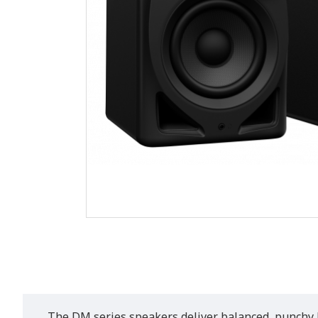
The DM series speakers deliver balanced, punchy 