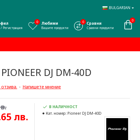
BULGARIAN
0
0
0
офил
Любими
Сравни
 / Регистрация
Вашите продукти
Сравни продукти
PIONEER DJ DM-40D
 отзива.
-
Напишете мнение
в.
В НАЛИЧНОСТ
.65 лв.
Кат. номер:
Pioneer DJ DM-40D