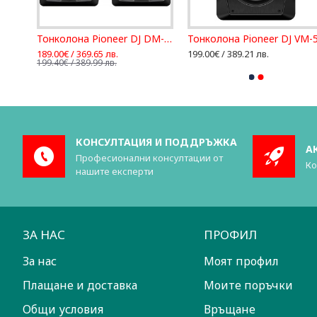
Тонколона Pioneer DJ DM-40
Тонколона Pioneer DJ DM-40BT
Тонколона Pioneer DJ VM-
189.00€ / 369.65 лв.
199.00€ / 389.21 лв.
199.40€ / 389.99 лв.
КОНСУЛТАЦИЯ И ПОДДРЪЖКА
А
Професионални консултации от
Ко
нашите експерти
ЗА НАС
ПРОФИЛ
За нас
Моят профил
Плащане и доставка
Моите поръчки
Общи условия
Връщане