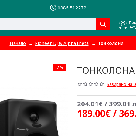
0886 512272
Пр
Вход
Начало
Pioneer DJ & AlphaTheta
Тонколони
ТОНКОЛОНА 
-7 %
Базирано на 0
204.01€ / 399.01 л
189.00€ / 369