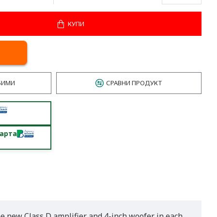
КУПИ
БИМИ
СРАВНИ ПРОДУКТ
карта
e new Class D amplifier and 4-inch woofer in each