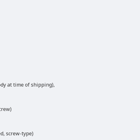
dy at time of shipping),
crew)
ed, screw-type)