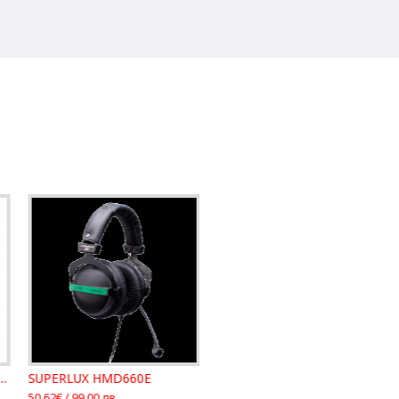
 Pro Audio HD 25 Light
SUPERLUX HMD660E
50.62€ / 99.00 лв.