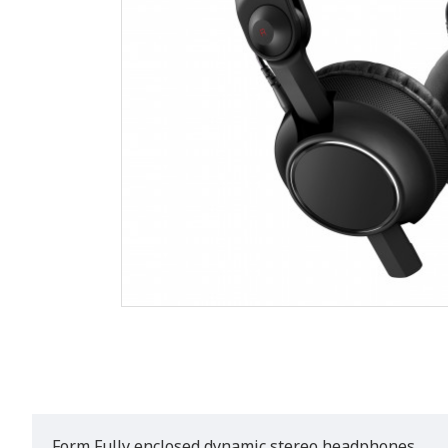
Form Fully enclosed dynamic stereo headphones