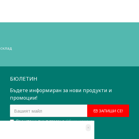
 склад
БЮЛЕТИН
Бъдете информиран за нови продукти и
промоции!
ЗАПИШИ СЕ!
Прочетох и съм съгласен с
Общи условия
×