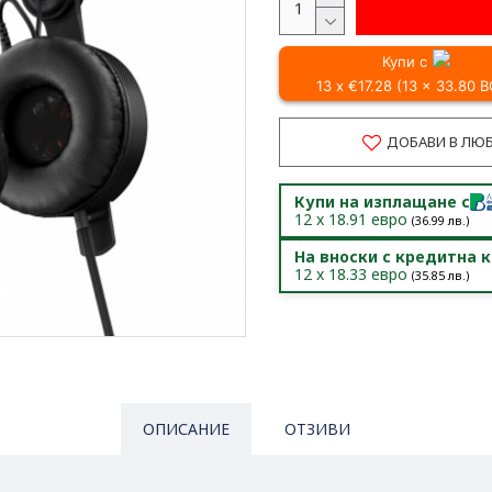
Купи с
13 x €17.28 (13 x 33.80 
ДОБАВИ В ЛЮ
Купи на изплащане с
12
x
18.91
евро
(
36.99
лв.)
На вноски с кредитна 
12
x
18.33
евро
(
35.85
лв.)
ОПИСАНИЕ
ОТЗИВИ