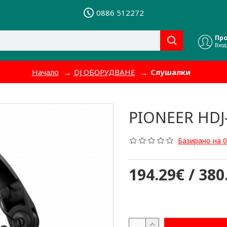
0886 512272
Пр
Вход
Начало
DJ ОБОРУДВАНЕ
Слушалки
PIONEER HDJ
Базирано на 0
194.29€ / 380