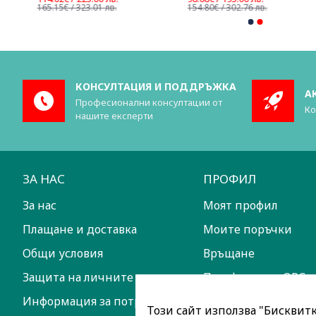
165.15€ / 323.01 лв.
154.80€ / 302.76 лв.
КОНСУЛТАЦИЯ И ПОДДРЪЖКА
А
Професионални консултации от
Ко
нашите експерти
ЗА НАС
ПРОФИЛ
За нас
Моят профил
Плащане и доставка
Моите поръчки
Общи условия
Връщане
Защита на личните данни
Платформа за ОРС
Информация за потребителите
Този сайт използва "Бисквитки