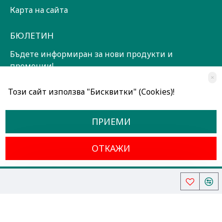
Карта на сайта
БЮЛЕТИН
Бъдете информиран за нови продукти и
промоции!
×
ЗАПИШИ СЕ!
Този сайт използва "Бисквитки" (Cookies)!
Прочетох и съм съгласен с
Общи условия
ПРИЕМИ
ОТКАЖИ
Всички права запазени © 2024, Радославов Мюзик Център
Разработено от OpenCart Bulgaria