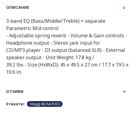
ОПИСАНИЕ
3-band EQ (Bass/Middle/Treble) + separate
Parametric Mid control
- Adjustable spring reverb - Volume & Gain controls -
Headphone output - Stereo jack input for
CD/MP3 player - DI output (balanced XLR) - External
speaker output - Unit Weight: 17.8 kg /
39.2 lbs - Size (HxWxD): 45 x 49.5 x 27 cm / 17.7 x 19.5 x
10.6 in.
ОТЗИВИ
Етикети:
Stagg 60 AA R EU