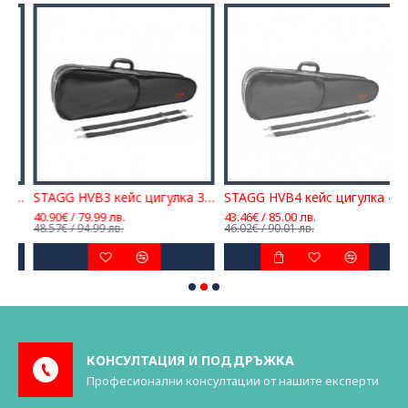
AGG HVB2 кейс цигулка 1/2
STAGG HVB3 кейс цигулка 3/4
STAGG HVB4 кейс цигулка 4/4
40.90€ / 79.99 лв.
43.46€ / 85.00 лв.
6
48.57€ / 94.99 лв.
46.02€ / 90.01 лв.
7
КОНСУЛТАЦИЯ И ПОДДРЪЖКА
Професионални консултации от нашите експерти