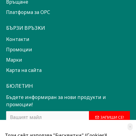
Връщане
Платформа за ОРС
БЪРЗИ ВРЪЗКИ
Контакти
Промоции
Марки
Карта на сайта
БЮЛЕТИН
Бъдете информиран за нови продукти и
промоции!
ЗАПИШИ СЕ!
×
Прочетох и съм съгласен с
Общи условия
Този сайт използва "Бисквитки" (Cookies)!