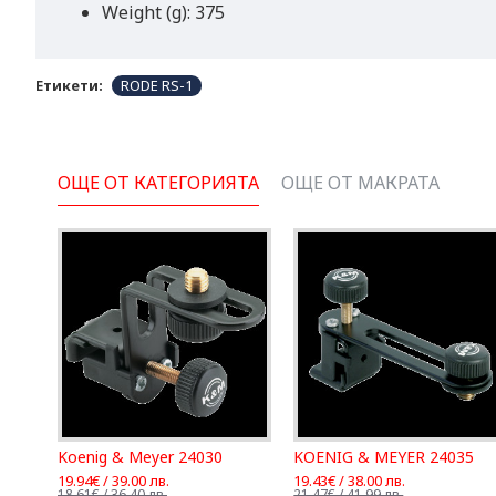
Weight (g): 375
Етикети:
RODE RS-1
ОЩЕ ОТ КАТЕГОРИЯТА
ОЩЕ ОТ МАКРАТА
Koenig & Meyer 24030
KOENIG & MEYER 24035
19.94€ / 39.00 лв.
19.43€ / 38.00 лв.
18.61€ / 36.40 лв.
21.47€ / 41.99 лв.