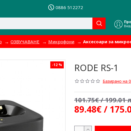
0886 512272
Пр
Вход
о
ОЗВУЧАВАНЕ
Микрофони
Аксесоари за микр
RODE RS-1
-12 %
Базирано на 0
101.75€ / 199.01 л
89.48€ / 175.