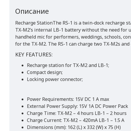
Описание
Recharge StationThe RS-1 is a twin-dock recharge s
TX-M2’s internal LB-1 battery without the need for u
handheld mic for performers, weddings, schools, con
for the TX-M2. The RS-1 can charge two TX-M2s and o
KEY FEATURES:
Recharge station for TX-M2 and LB-1;
Compact design;
Locking power connector;
Power Requirements: 15V DC 1 A max
External Power Supply: 15V 1A DC Power Pack
Charge Time: TX-M2 – 4 hours LB-1 – 2 hours
Charge Current: TX-M2 – 420mA LB-1 – 1.5 A
Dimensions (mm): 162 (L) x 332 (W) x 75 (H)