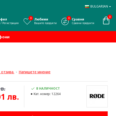
BULGARIAN
0
0
0
офил
Любими
Сравни
 / Регистрация
Вашите продукти
Сравни продукти
офони
 отзива.
-
Напишете мнение
в.
В НАЛИЧНОСТ
01 лв.
Кат. номер:
12264