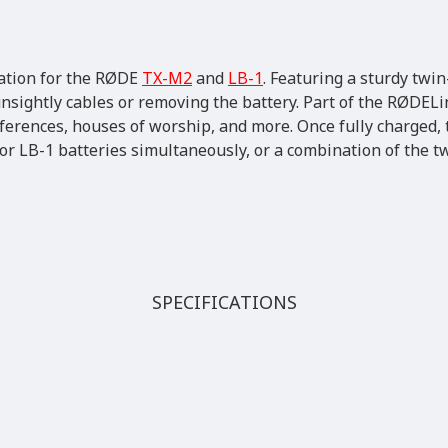
tation for the RØDE
TX-M2
and
LB-1
. Featuring a sturdy twi
nsightly cables or removing the battery. Part of the RØDELi
ferences, houses of worship, and more. Once fully charged,
r LB-1 batteries simultaneously, or a combination of the t
SPECIFICATIONS