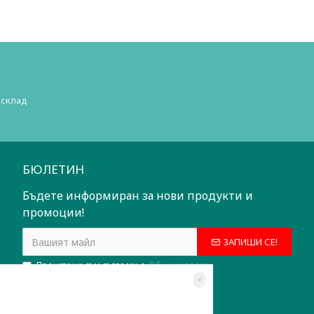
 склад
БЮЛЕТИН
Бъдете информиран за нови продукти и
промоции!
ЗАПИШИ СЕ!
Прочетох и съм съгласен с
Общи условия
×