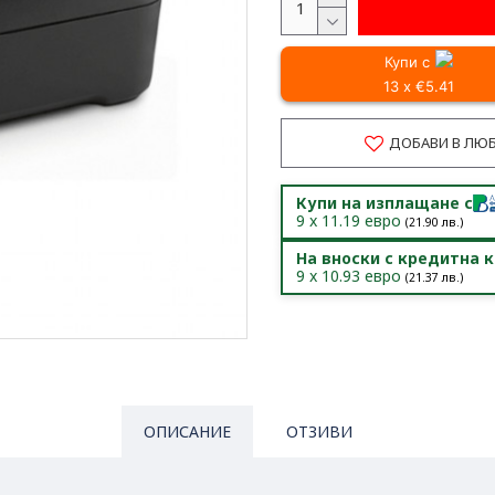
Купи с
13 x €5.41
ДОБАВИ В ЛЮ
Купи на изплащане с
9
x
11.19
евро
(
21.90
лв.)
На вноски с кредитна 
9
x
10.93
евро
(
21.37
лв.)
ОПИСАНИЕ
ОТЗИВИ