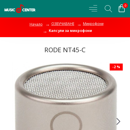
0
ОЗВУЧАВАНЕ
Микрофони
Начало
Капсули за микрофони
RODE NT45-C
-2 %