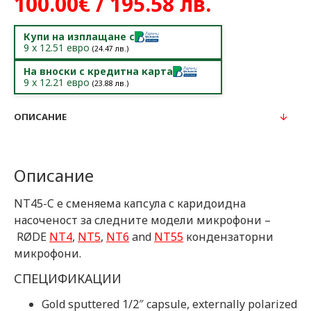
100.00€ / 195.58 лв.
Купи на изплащане с
9
x
12.51
евро
(
24.47
лв.)
На вноски с кредитна карта
9
x
12.21
евро
(
23.88
лв.)
ОПИСАНИЕ
Описание
NT45-C e сменяема капсула с каридоидна
насоченост за следните модели микрофони –
RØDE
NT4
,
NT5
,
NT6
and
NT55
кондензаторни
микрофони.
СПЕЦИФИКАЦИИ
Gold sputtered 1/2″ capsule, externally polarized