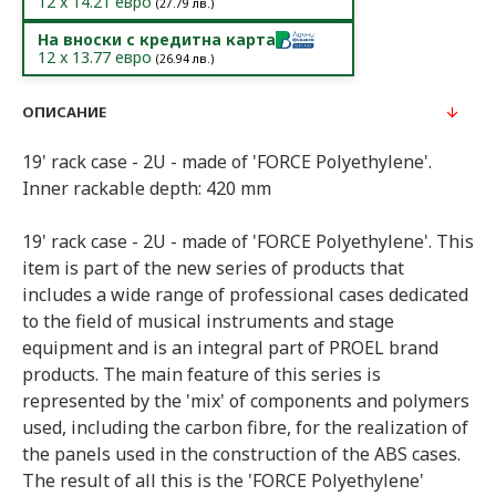
12
x
14.21
евро
(
27.79
лв.)
На вноски с кредитна карта
12
x
13.77
евро
(
26.94
лв.)
ОПИСАНИЕ
19' rack case - 2U - made of 'FORCE Polyethylene'.
Inner rackable depth: 420 mm
19' rack case - 2U - made of 'FORCE Polyethylene'. This
item is part of the new series of products that
includes a wide range of professional cases dedicated
to the field of musical instruments and stage
equipment and is an integral part of PROEL brand
products. The main feature of this series is
represented by the 'mix' of components and polymers
used, including the carbon fibre, for the realization of
the panels used in the construction of the ABS cases.
The result of all this is the 'FORCE Polyethylene'