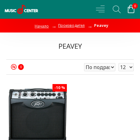
0
Производител
Peavey
Начало
PEAVEY
0
-10 %