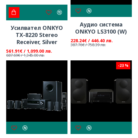
Аудио система
Усилвател ONKYO
ONKYO LS3100 (W)
TX-8220 Stereo
228.24€ / 446.40 лв.
Receiver, Silver
387.76€ / 758.39 лв.
561.91€ / 1,099.00 лв.
687.69€ / 1,345.00 лв.
-23 %