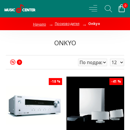
0
Производител
Onkyo
Начало
ONKYO
0
-18 %
-41 %