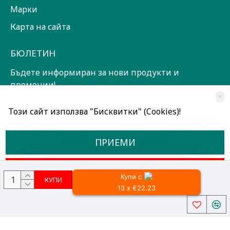
Марки
Карта на сайта
БЮЛЕТИН
Бъдете информиран за нови продукти и
промоции!
×
ЗАПИШИ СЕ!
Този сайт използва "Бисквитки" (Cookies)!
Прочетох и съм съгласен с
Общи условия
ПРИЕМИ
ОТКАЖИ
Купи с
КУПИ
13 x €22.23
Всички права запазени © 2024, Радославов Мюзик Център
Разработено от OpenCart Bulgaria