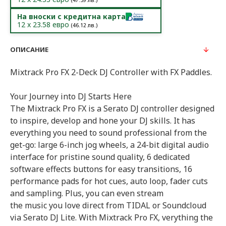
(
47.59
лв.)
На вноски с кредитна карта
12
x
23.58
евро
(
46.12
лв.)
ОПИСАНИЕ
Mixtrack Pro FX 2-Deck DJ Controller with FX Paddles.
Your Journey into DJ Starts Here
The Mixtrack Pro FX is a Serato DJ controller designed
to inspire, develop and hone your DJ skills. It has
everything you need to sound professional from the
get-go: large 6-inch jog wheels, a 24-bit digital audio
interface for pristine sound quality, 6 dedicated
software effects buttons for easy transitions, 16
performance pads for hot cues, auto loop, fader cuts
and sampling. Plus, you can even stream
the music you love direct from TIDAL or Soundcloud
via Serato DJ Lite. With Mixtrack Pro FX, verything the