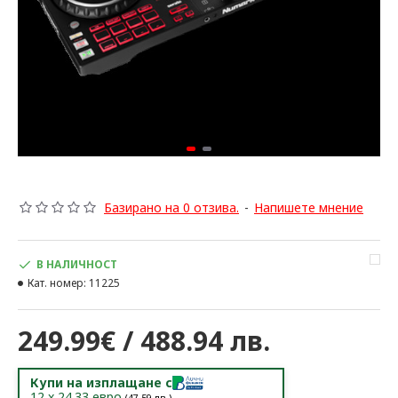
Базирано на 0 отзива.
-
Напишете мнение
В НАЛИЧНОСТ
Кат. номер:
11225
249.99€ / 488.94 лв.
Купи на изплащане с
12
x
24.33
евро