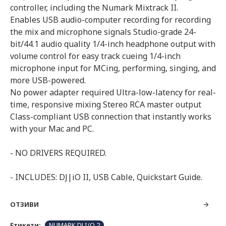
controller, including the Numark Mixtrack II.
Enables USB audio-computer recording for recording
the mix and microphone signals Studio-grade 24-
bit/44.1 audio quality 1/4-inch headphone output with
volume control for easy track cueing 1/4-inch
microphone input for MCing, performing, singing, and
more USB-powered.
No power adapter required Ultra-low-latency for real-
time, responsive mixing Stereo RCA master output
Class-compliant USB connection that instantly works
with your Mac and PC.
- NO DRIVERS REQUIRED.
- INCLUDES: DJ|iO II, USB Cable, Quickstart Guide.
ОТЗИВИ
Етикети:
NUMARK DJ I/O 2