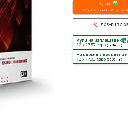
Купи с
13 x €16.05 (13 x 31.39 
ДОБАВИ В ЛЮ
Купи на изплащане с
12
x
17.57
евро
(
34.36
лв.)
На вноски с кредитна 
12
x
17.03
евро
(
33.30
лв.)