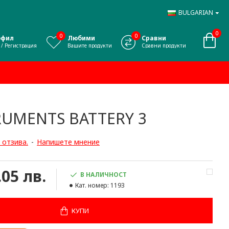
BULGARIAN
0
0
0
офил
Любими
Сравни
 / Регистрация
Вашите продукти
Сравни продукти
RUMENTS BATTERY 3
 отзива.
-
Напишете мнение
.05 лв.
В НАЛИЧНОСТ
Кат. номер:
1193
КУПИ