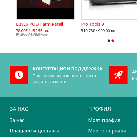
LINE6 POD Farm Platinium Retail
LINE6 POD Farm Retail
Pro Tools 9
78.00€ / 152.55 лв.
510.78€ / 999.00 лв.
91.20€ / 178.37 лв.
КОНСУЛТАЦИЯ И ПОДДРЪЖКА
А
Професионални консултации от
Ко
нашите експерти
ЗА НАС
ПРОФИЛ
За нас
Моят профил
Плащане и доставка
Моите поръчки