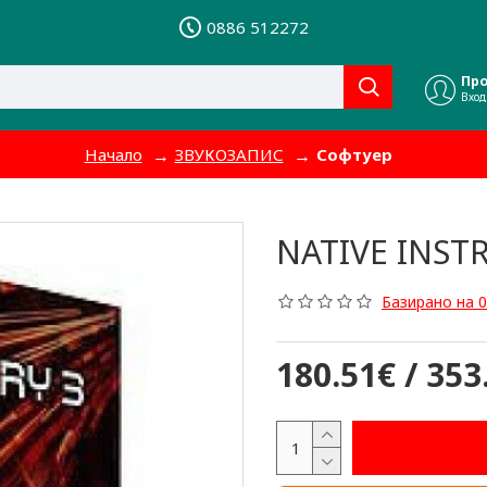
0886 512272
Пр
Вход
Начало
ЗВУКОЗАПИС
Софтуер
NATIVE INST
Базирано на 0
180.51€ / 353