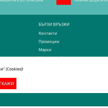
нкурентни и достъпни цени
Налични продукти на
БЪРЗИ ВРЪЗКИ
Контакти
Промоции
Марки
Карта на сайта
" (Cookies)!
ТКАЖИ