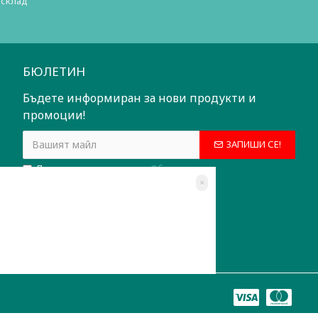
 склад
БЮЛЕТИН
Бъдете информиран за нови продукти и
промоции!
ЗАПИШИ СЕ!
Прочетох и съм съгласен с
Общи условия
×