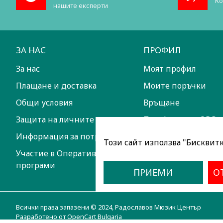
Ко
нашите експерти
ЗА НАС
ПРОФИЛ
За нас
Моят профил
Плащане и доставка
Моите поръчки
Общи условия
Връщане
Защита на личните данни
Платформа за ОРС
Информация за потребителите
Този сайт използва "Бисквитки
Участие в Оперативни
програми
ПРИЕМИ
О
Всички права запазени © 2024, Радославов Мюзик Център
Разработено от OpenCart Bulgaria