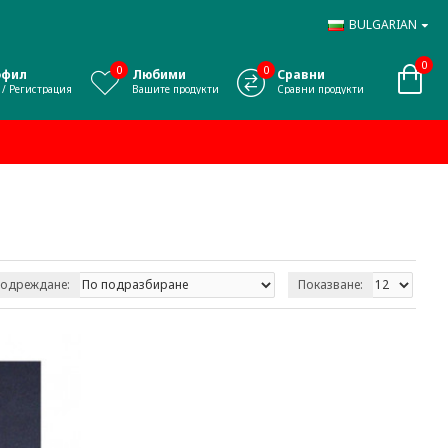
BULGARIAN
0
0
0
офил
Любими
Сравни
 / Регистрация
Вашите продукти
Сравни продукти
одреждане:
Показване: