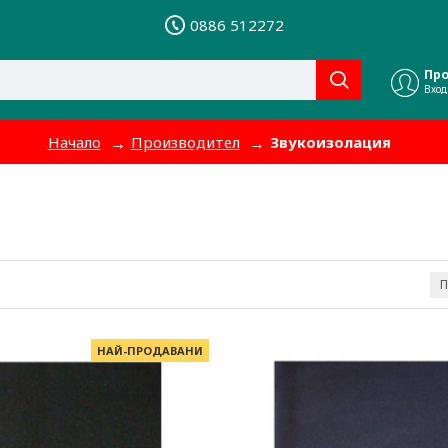
0886 512272
Пр
Вход
Начало
Производител
Звукоизолация
П
НАЙ-ПРОДАВАНИ