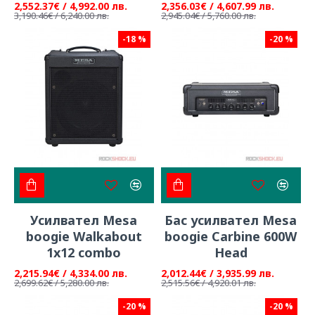
2,552.37€ / 4,992.00 лв.
2,356.03€ / 4,607.99 лв.
3,190.46€ / 6,240.00 лв.
2,945.04€ / 5,760.00 лв.
-18 %
-20 %
Усилвател Mesa
Бас усилвател Mesa
boogie Walkabout
boogie Carbine 600W
1x12 combo
Head
2,215.94€ / 4,334.00 лв.
2,012.44€ / 3,935.99 лв.
2,699.62€ / 5,280.00 лв.
2,515.56€ / 4,920.01 лв.
-20 %
-20 %