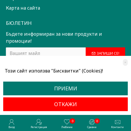
Карта на сайта
БЮЛЕТИН
Бъдете информиран за нови продукти и
промоции!
ЗАПИШИ СЕ!
×
Прочетох и съм съгласен с
Общи условия
Този сайт използва "Бисквитки" (Cookies)!
ПРИЕМИ
ОТКАЖИ
Всички права запазени © 2024, Радославов Мюзик Център
Разработено от OpenCart Bulgaria
0
0
Вход
Регистрация
Любими
Сравни
Контакти