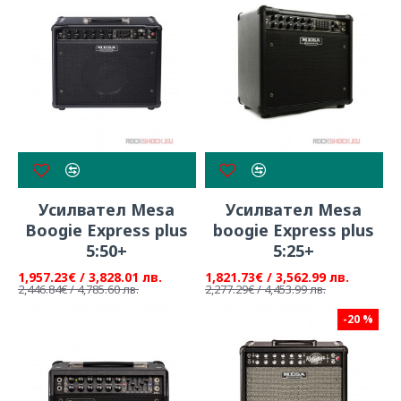
Усилвател Mesa
Усилвател Mesa
Boogie Express plus
boogie Express plus
5:50+
5:25+
1,957.23€ / 3,828.01 лв.
1,821.73€ / 3,562.99 лв.
2,446.84€ / 4,785.60 лв.
2,277.29€ / 4,453.99 лв.
-20 %