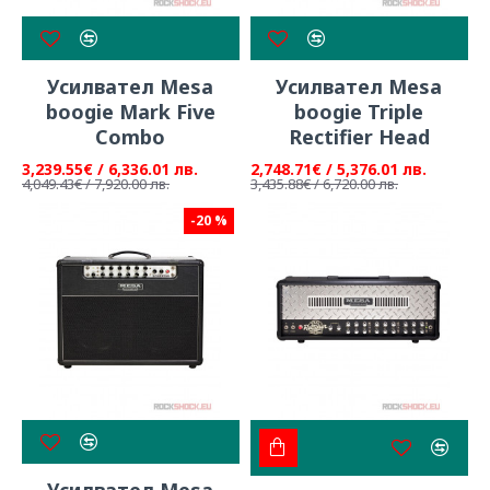
Усилвател Mesa
Усилвател Mesa
boogie Mark Five
boogie Triple
Combo
Rectifier Head
3,239.55€ / 6,336.01 лв.
2,748.71€ / 5,376.01 лв.
4,049.43€ / 7,920.00 лв.
3,435.88€ / 6,720.00 лв.
-20 %
Усилвател Mesa