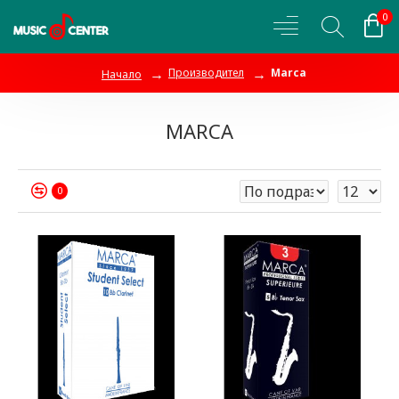
0
Производител
Marca
Начало
MARCA
0