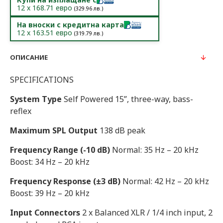
12
x
168.71
евро
(
329.96
лв.)
На вноски с кредитна карта
12
x
163.51
евро
(
319.79
лв.)
ОПИСАНИЕ
SPECIFICATIONS
System Type
Self Powered 15”, three-way, bass-
reflex
Maximum SPL Output
138 dB peak
Frequency Range (-10 dB)
Normal: 35 Hz – 20 kHz
Boost: 34 Hz – 20 kHz
Frequency Response (±3 dB)
Normal: 42 Hz – 20 kHz
Boost: 39 Hz – 20 kHz
Input Connectors
2 x Balanced XLR / 1/4 inch input, 2