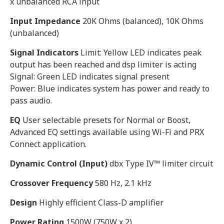
x unbalanced RCA input
Input Impedance
20K Ohms (balanced), 10K Ohms
(unbalanced)
Signal Indicators
Limit: Yellow LED indicates peak
output has been reached and dsp limiter is acting
Signal: Green LED indicates signal present
Power: Blue indicates system has power and ready to
pass audio.
E
Q
User selectable presets for Normal or Boost,
Advanced EQ settings available using Wi-Fi and PRX
Connect application.
Dynamic Control (Input)
dbx Type IV™ limiter circuit
Crossover Frequency
580 Hz, 2.1 kHz
Design
Highly efficient Class-D amplifier
Power Rating
1500W (750W x 2)