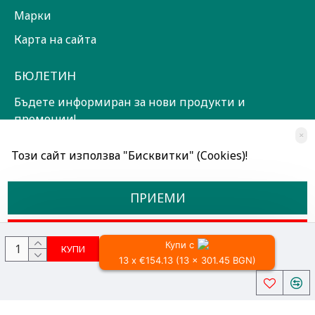
Марки
Карта на сайта
БЮЛЕТИН
Бъдете информиран за нови продукти и
промоции!
×
ЗАПИШИ СЕ!
Този сайт използва "Бисквитки" (Cookies)!
Прочетох и съм съгласен с
Общи условия
ПРИЕМИ
ОТКАЖИ
Купи с
КУПИ
13 x €154.13 (13 x 301.45 BGN)
Всички права запазени © 2024, Радославов Мюзик Център
Разработено от OpenCart Bulgaria