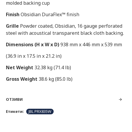
molded backing cup
Finish
Obsidian DuraFlex™ finish
Grille
Powder coated, Obsidian, 16 gauge perforated
steel with acoustical transparent black cloth backing.
Dimensions (H x W x D)
938 mm x 446 mm x 539 mm
(36.9 in x 17.5 in x 21.2 in)
Net Weight
32.38 kg (71.4 lb)
Gross Weight
38.6 kg (85.0 lb)
ОТЗИВИ
Етикети:
JBL PRX835W