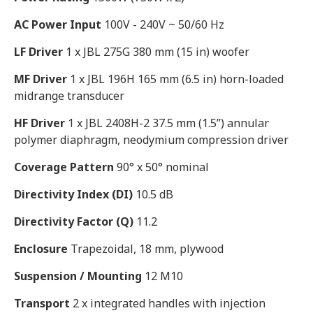
AC Power Input
100V - 240V ~ 50/60 Hz
LF Driver
1 x JBL 275G 380 mm (15 in) woofer
MF Driver
1 x JBL 196H 165 mm (6.5 in) horn-loaded
midrange transducer
HF Driver
1 x JBL 2408H-2 37.5 mm (1.5”) annular
polymer diaphragm, neodymium compression driver
Coverage Pattern
90° x 50° nominal
Directivity Index (DI)
10.5 dB
Directivity Factor (Q)
11.2
Enclosure
Trapezoidal, 18 mm, plywood
Suspension / Mounting
12 M10
Transport
2 x integrated handles with injection