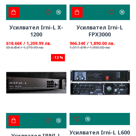
Усилвател Irni-L X-
Усилвател Irni-L
1200
FPX3000
618.66€ / 1,209.99 лв.
966.34€ / 1,890.00 лв.
654.45€ / 1,279.99 лв.
1,017.47€ / 1,990.00 лв.
-13 %
Усилвател Irni-L L600
Усилвател IRNI-L