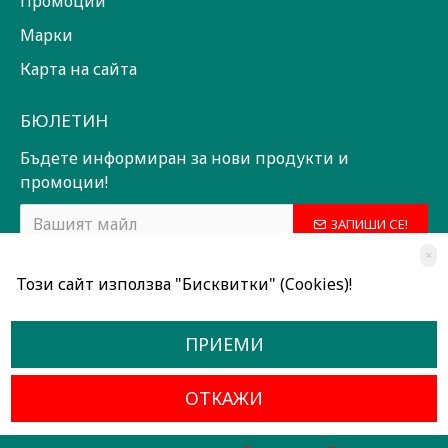
Промоции
Марки
Карта на сайта
БЮЛЕТИН
Бъдете информиран за нови продукти и
промоции!
ЗАПИШИ СЕ!
×
Прочетох и съм съгласен с
Общи условия
Този сайт използва "Бисквитки" (Cookies)!
ПРИЕМИ
ОТКАЖИ
Всички права запазени © 2024, Радославов Мюзик Център
Разработено от OpenCart Bulgaria