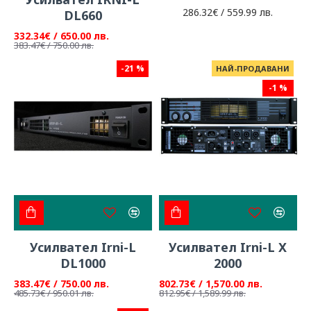
286.32€ / 559.99 лв.
DL660
332.34€ / 650.00 лв.
383.47€ / 750.00 лв.
-21 %
НАЙ-ПРОДАВАНИ
-1 %
Усилвател Irni-L
Усилвател Irni-L X
DL1000
2000
383.47€ / 750.00 лв.
802.73€ / 1,570.00 лв.
485.73€ / 950.01 лв.
812.95€ / 1,589.99 лв.