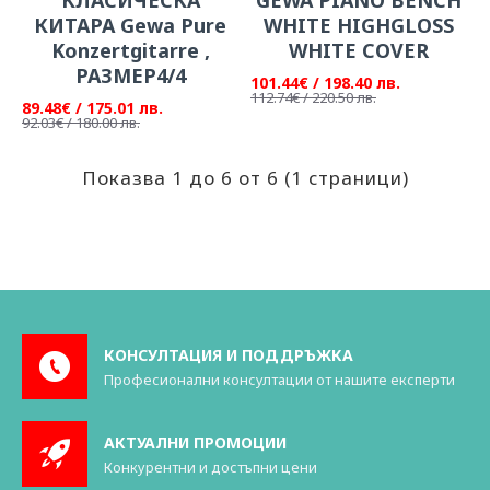
КИТАРА Gewa Pure
WHITE HIGHGLOSS
Konzertgitarre ,
WHITE COVER
РАЗМЕР4/4
101.44€ / 198.40 лв.
112.74€ / 220.50 лв.
89.48€ / 175.01 лв.
92.03€ / 180.00 лв.
Показва 1 до 6 от 6 (1 страници)
КОНСУЛТАЦИЯ И ПОДДРЪЖКА
Професионални консултации от нашите експерти
АКТУАЛНИ ПРОМОЦИИ
Конкурентни и достъпни цени