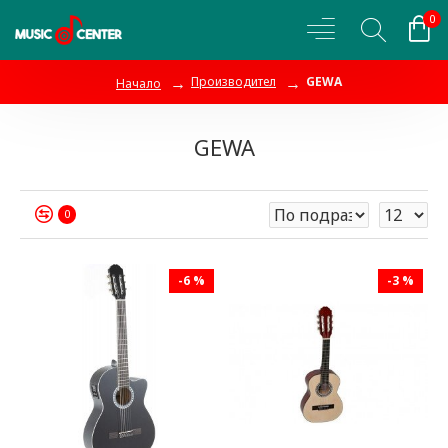
0
Производител
GEWA
Начало
GEWA
0
-6 %
-3 %