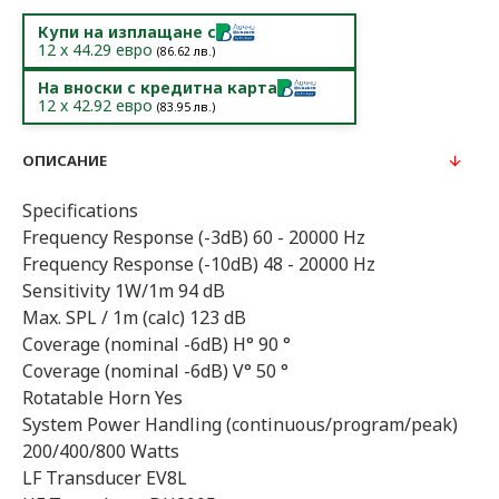
Купи на изплащане с
12
x
44.29
евро
(
86.62
лв.)
На вноски с кредитна карта
12
x
42.92
евро
(
83.95
лв.)
ОПИСАНИЕ
Specifications
Frequency Response (-3dB) 60 - 20000 Hz
Frequency Response (-10dB) 48 - 20000 Hz
Sensitivity 1W/1m 94 dB
Max. SPL / 1m (calc) 123 dB
Coverage (nominal -6dB) H° 90 °
Coverage (nominal -6dB) V° 50 °
Rotatable Horn Yes
System Power Handling (continuous/program/peak)
200/400/800 Watts
LF Transducer EV8L