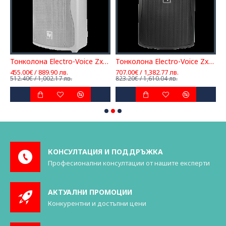
нколона APART/BIAMP OVO8-W
Тонколона Electro-Voice Zx1-90W
Тонколона Electro-Voice Zx1i-100
455.00€ / 889.90 лв.
707.00€ / 1,382.77 лв.
7
512.40€ / 1,002.17 лв.
823.20€ / 1,610.04 лв.
8
КОНСУЛТАЦИЯ И ПОДДРЪЖКА
Професионални консултации от нашите експерти
АКТУАЛНИ ПРОМОЦИИ
Конкурентни и достъпни цени