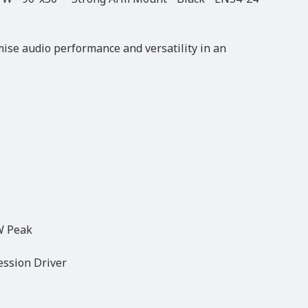
mise audio performance and versatility in an
W Peak
ession Driver