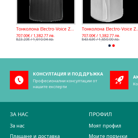
Тонколона Electro-Voice Zx1-90W
Тонколона Electro-Voice Zx1i-100
Тонколона Electro
707.00€ / 1,382.77 лв.
707.00€ / 1,382.77 лв.
823.20€ / 1,610.04 лв.
843.63€ / 1,650.00 лв.
КОНСУЛТАЦИЯ И ПОДДРЪЖКА
А
Професионални консултации от
Ко
нашите експерти
ЗА НАС
ПРОФИЛ
За нас
Моят профил
Плащане и доставка
Моите поръчки