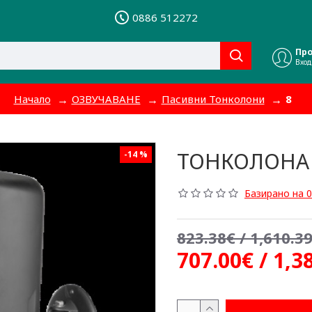
0886 512272
Пр
Вход
Начало
ОЗВУЧАВАНЕ
Пасивни Тонколони
8
ТОНКОЛОНА E
-14 %
Базирано на 0
823.38€ / 1,610.39
707.00€ / 1,3