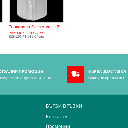
-Voice Zx1i-100W
Тонколона Electro-Voice Zx1i-90W
707.00€ / 1,382.77 лв.
823.20€ / 1,610.04 лв.
КТУАЛНИ ПРОМОЦИИ
БЪРЗА ДОСТАВКА
нкурентни и достъпни цени
Налични продукти на
БЪРЗИ ВРЪЗКИ
Контакти
Промоции