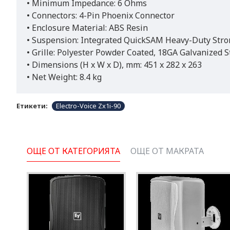
• Minimum Impedance: 6 Ohms
• Connectors: 4-Pin Phoenix Connector
• Enclosure Material: ABS Resin
• Suspension: Integrated QuickSAM Heavy-Duty Str
• Grille: Polyester Powder Coated, 18GA Galvanized S
• Dimensions (H x W x D), mm: 451 x 282 x 263
• Net Weight: 8.4 kg
Етикети:
Electro-Voice Zx1i-90
ОЩЕ ОТ КАТЕГОРИЯТА
ОЩЕ ОТ МАКРАТА