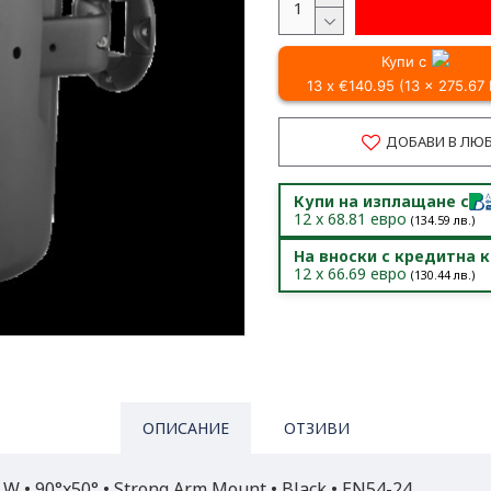
Купи с
13 x €140.95 (13 x 275.67
ДОБАВИ В ЛЮ
Купи на изплащане с
12
x
68.81
евро
(
134.59
лв.)
На вноски с кредитна 
12
x
66.69
евро
(
130.44
лв.)
ОПИСАНИЕ
ОТЗИВИ
0 W • 90°x50° • Strong Arm Mount • Black • EN54-24