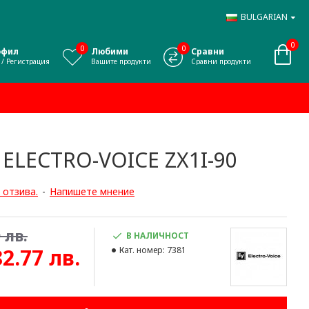
BULGARIAN
0
0
0
офил
Любими
Сравни
 / Регистрация
Вашите продукти
Сравни продукти
LECTRO-VOICE ZX1I-90
 отзива.
-
Напишете мнение
 лв.
В НАЛИЧНОСТ
82.77 лв.
Кат. номер:
7381