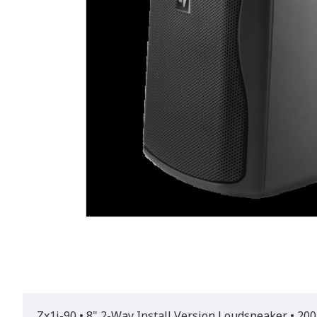
Zx1i-90 • 8" 2-Way Install Version Loudspeaker • 20