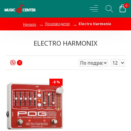
0
Производител
Electro Harmonix
Начало
ELECTRO HARMONIX
0
-8 %