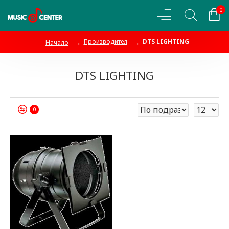
0
Производител
DTS LIGHTING
Начало
DTS LIGHTING
0