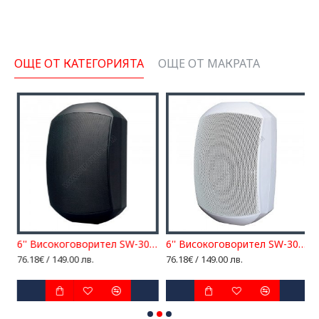
ОЩЕ ОТ КАТЕГОРИЯТА
ОЩЕ ОТ МАКРАТА
рител SW-305W за външен монтаж, ДВУЛЕНТОВ
6'' Високоговорител SW-306B за външен монтаж, ДВУЛЕНТОВ
6'' Високоговорител SW-306W за външен монтаж, ДВУЛЕНТОВ
В
76.18€ / 149.00 лв.
76.18€ / 149.00 лв.
3
3