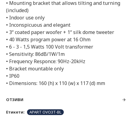
• Mounting bracket that allows tilting and turning
(included)
• Indoor use only
• Inconspicuous and elegant
• 3“ coated paper woofer + 1“ silk dome tweeter
• 40 Watts program power at 16 Ohm
• 6 - 3 - 1,5 Watts 100 Volt transformer
• Sensitivity: 86dB/1W/1m
• Frequency Responce: 90Hz-20kHz
• Bracket mountable only
• IP60
• Dimensions: 160 (h) x 110 (w) x 117 (d) mm
ОТЗИВИ
Етикети:
APART OVO3T-BL