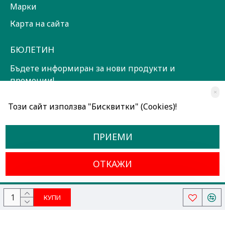
Марки
Карта на сайта
БЮЛЕТИН
Бъдете информиран за нови продукти и
промоции!
×
ЗАПИШИ СЕ!
Този сайт използва "Бисквитки" (Cookies)!
Прочетох и съм съгласен с
Общи условия
ПРИЕМИ
ОТКАЖИ
Всички права запазени © 2024, Радославов Мюзик Център
КУПИ
Разработено от OpenCart Bulgaria