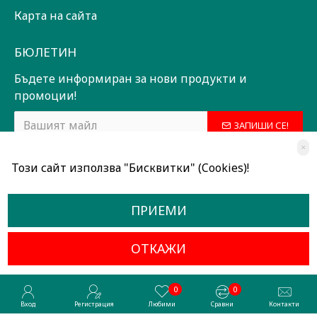
Карта на сайта
БЮЛЕТИН
Бъдете информиран за нови продукти и
промоции!
ЗАПИШИ СЕ!
×
Прочетох и съм съгласен с
Общи условия
Този сайт използва "Бисквитки" (Cookies)!
ПРИЕМИ
ОТКАЖИ
Всички права запазени © 2024, Радославов Мюзик Център
Разработено от OpenCart Bulgaria
0
0
Вход
Регистрация
Любими
Сравни
Контакти