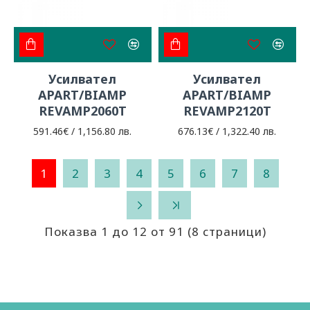
Усилвател
Усилвател
APART/BIAMP
APART/BIAMP
REVAMP2060T
REVAMP2120T
591.46€ / 1,156.80 лв.
676.13€ / 1,322.40 лв.
1
2
3
4
5
6
7
8
Показва 1 до 12 от 91 (8 страници)