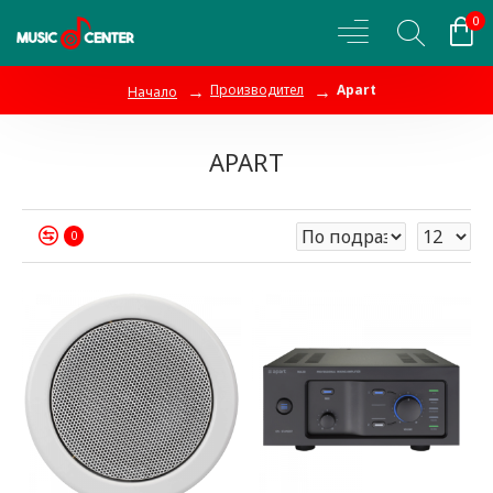
0
Производител
Apart
Начало
APART
0