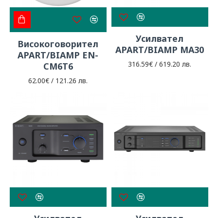
Усилвател
Високоговорител
APART/BIAMP MA30
APART/BIAMP EN-
316.59€ / 619.20 лв.
CM6T6
62.00€ / 121.26 лв.