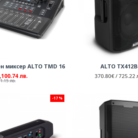
н миксер ALTO TMD 16
ALTO TX412B
,100.74 лв.
370.80€ / 725.22 
1.15 лв.
-17 %