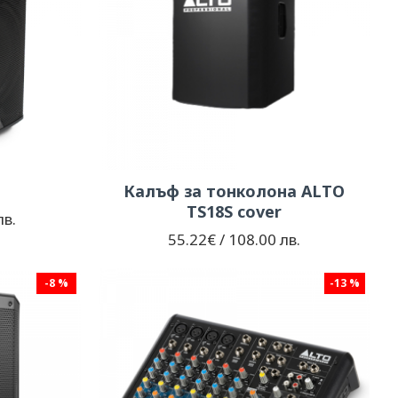
Калъф за тонколона ALTO
TS18S cover
лв.
55.22€ / 108.00 лв.
-8 %
-13 %