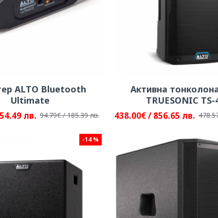
ер ALTO Bluetooth
Активна тонколон
Ultimate
TRUESONIC TS-
154.49 лв.
438.00€ / 856.65 лв.
94.79€ / 185.39 лв.
478.57
-14 %