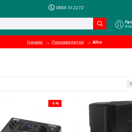
0886 512272
Пр
Вход
Начало
Производител
Alto
П
-6 %