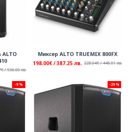
а ALTO
Миксер ALTO TRUEMIX 800FX
410
198.00€ / 387.25 лв.
228.04€ / 446.01 лв.
€ / 936.00 лв.
-9 %
-29 %