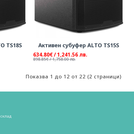
TO TS18S
Активен субуфер ALTO TS15S
634.80€ / 1,241.56 лв.
898.85€ / 1,758.00 лв.
Показва 1 до 12 от 22 (2 страници)
 склад