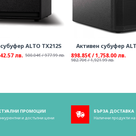
 субуфер ALTO TX212S
Активен субуфер AL
842.57 лв.
898.85€ / 1,758.00 лв.
500.04€ / 977.99 лв.
982.70€ / 1,921.99 лв.
КТУАЛНИ ПРОМОЦИИ
БЪРЗА ДОСТАВКА
нкурентни и достъпни цени
Налични продукти на