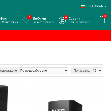
BULGARIAN
0
0
0
офил
Любими
Сравни
 / Регистрация
Вашите продукти
Сравни продукти
одреждане:
Показване: