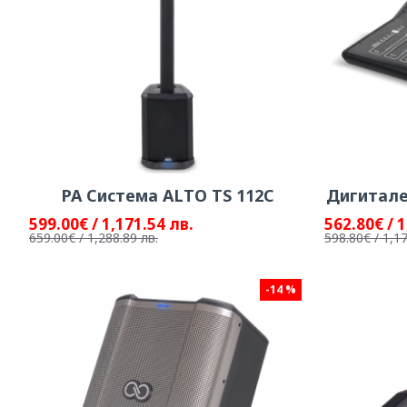
PA Система ALTO TS 112C
Дигитале
599.00€ / 1,171.54 лв.
562.80€ / 1
659.00€ / 1,288.89 лв.
598.80€ / 1,17
-14 %