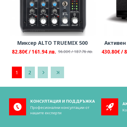
Миксер ALTO TRUEMIX 500
Активен
82.80€ / 161.94 лв.
430.80€ / 
96.00€ / 187.76 лв.
1
2
КОНСУЛТАЦИЯ И ПОДДРЪЖКА
А
Професионални консултации от
Ко
нашите експерти