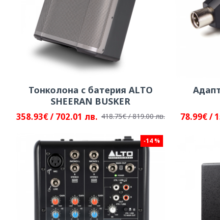
Тонколона с батерия ALTO
Адапт
SHEERAN BUSKER
358.93€ / 702.01 лв.
78.99€ / 
418.75€ / 819.00 лв.
-14 %