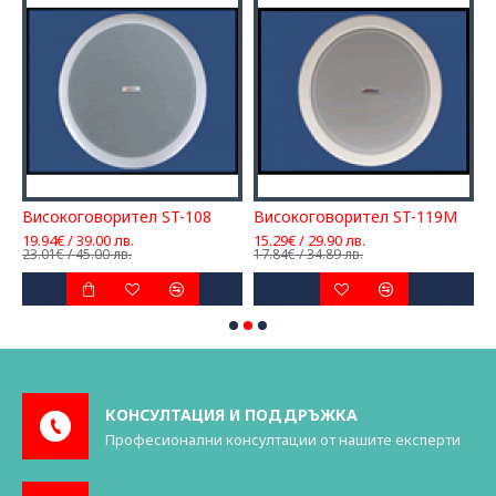
Високоговорител ST-108
Високоговорител ST-119M
В
19.94€ / 39.00 лв.
15.29€ / 29.90 лв.
1
23.01€ / 45.00 лв.
17.84€ / 34.89 лв.
1
КОНСУЛТАЦИЯ И ПОДДРЪЖКА
Професионални консултации от нашите експерти