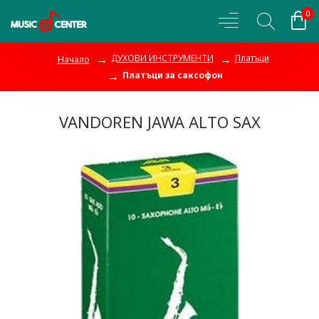
0
ДУХОВИ ИНСТРУМЕНТИ
Платъци
Начало
Платъци за саксофон
VANDOREN JAWA ALTO SAX