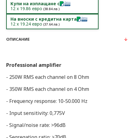
Купи на изплащане с
12
x
19.86
евро
(
38.84
лв.)
На вноски с кредитна карта
12
x
19.24
евро
(
37.64
лв.)
ОПИСАНИЕ
Professional amplifier
- 250W RMS each channel on 8 Ohm
- 350W RMS each channel on 4 Ohm
- Frequency response: 10-50.000 Hz
- Input sensitivity: 0,775V
- Signal/noise rate: >96dB
- Segregation ratio: >70dB