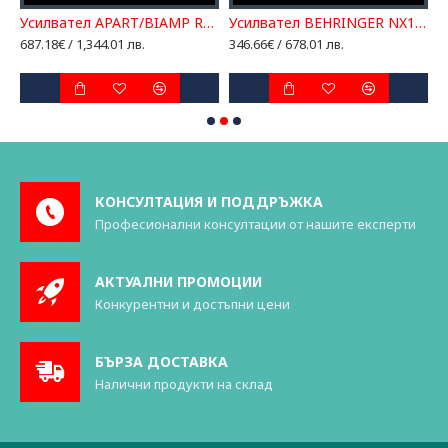
ел APART REVAMP2150
Усилвател APART/BIAMP REVAMP4100
Усилвател BEHRINGER NX1000
687.18€ / 1,344.01 лв.
346.66€ / 678.01 лв.
3
КОНСУЛТАЦИЯ И ПОДДРЪЖКА
Професионални консултации от нашите експерти
АКТУАЛНИ ПРОМОЦИИ
Конкурентни и достъпни цени
БЪРЗА ДОСТАВКА
Налични продукти на склад