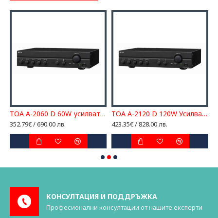
030 D 30W Усилвател
TOA A-2060 D 60W усилвател
TOA A-2120 D 120W Усилвател
352.79€ / 690.00 лв.
423.35€ / 828.00 лв.
6
КОНСУЛТАЦИЯ И ПОДДРЪЖКА
Професионални консултации от нашите експерти