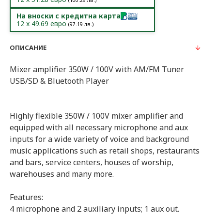
(
100.29
лв.)
На вноски с кредитна карта
12
x
49.69
евро
(
97.19
лв.)
ОПИСАНИЕ
Mixer amplifier 350W / 100V with AM/FM Tuner
USB/SD & Bluetooth Player
Highly flexible 350W / 100V mixer amplifier and
equipped with all necessary microphone and aux
inputs for a wide variety of voice and background
music applications such as retail shops, restaurants
and bars, service centers, houses of worship,
warehouses and many more.
Features:
4 microphone and 2 auxiliary inputs; 1 aux out.