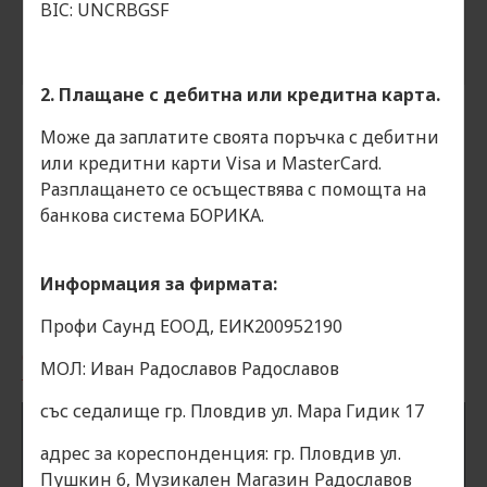
BIC: UNCRBGSF
Материал на корпуса /
16 mm ПДЧ / chipboard
Enclosure Material
Покритие / Finish
тепих / carpet
2. Плащане с дебитна или кредитна карта.
ОТЗИВИ
Може да заплатите своята поръчка с дебитни
или кредитни карти Visa и MasterCard.
Етикети:
тонколонa Oberton S122
Разплащането се осъществява с помощта на
банкова система БОРИКА.
Информация за фирмата:
Профи Саунд ЕООД, ЕИК200952190
ОЩЕ ОТ КАТЕГОРИЯТА
ОЩЕ ОТ МАКРАТА
МОЛ: Иван Радославов Радославов
със седалище гр. Пловдив ул. Мара Гидик 17
адрес за кореспонденция: гр. Пловдив ул.
Пушкин 6, Музикален Магазин Радославов