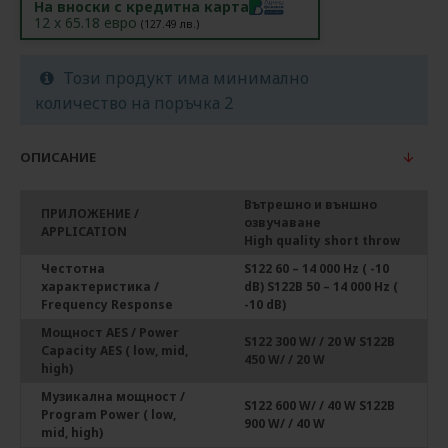
На вноски с кредитна карта
12
x
65.18
евро
(
127.49
лв.)
Този продукт има минимално
количество на поръчка 2
ОПИСАНИЕ
Вътрешно и външно
ПРИЛОЖЕНИЕ /
озвучаване
APPLICATION
High quality short throw
Честотна
S122 60 – 14 000 Hz ( -10
характеристика /
dB) S122B 50 – 14 000 Hz (
Frequency Response
-10 dB)
Мощност AES / Power
S122 300 W/ / 20 W S122B
Capacity AES ( low, mid,
450 W/ / 20 W
high)
Музикална мощност /
S122 600 W/ / 40 W S122B
Program Power ( low,
900 W/ / 40 W
mid, high)