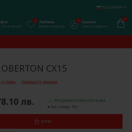
BULGARIAN
0
0
0
офил
Любими
Сравни
 / Регистрация
Вашите продукти
Сравни продукти
OBERTON CX15
 отзива.
-
Напишете мнение
78.10 лв.
ПРЕДВАРИТЕЛНА ПОРЪЧКА
Кат. номер:
753
КУПИ