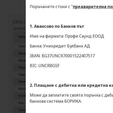
Поръчаните стоки с "
предварителна по
СХ15
е изключително компактна и лека тонколона, подходяща за
1. Авансово по Банков път
драйвер се постига отлично
разпръскване и перфектно възпроизвеж
Име на фирмата: Профи Саунд ЕООД
ПРИЛОЖЕНИЕ / APPLICATION
Банка: Уникредит Булбанк АД
Честотна характеристика / Frequency Response
Мощност AES / Power Capacity AES ( low, mid, high)
IBAN: BG37UNCR70001522407517
Музикална мощност / Program Power ( low, mid, high)
BIC: UNCRBGSF
Пикова мощност / Peak Power ( low, mid, high)
Чувствителност / Sensitivity 1W/1m
Максимално звуково налягане пик / Max. SPL peak
2. Плащане с дебитна или кредитна к
Насоченост (хор. х верт.) / Dispersion (HxV)
Може да заплатите своята поръчка с деб
КОМПОНЕНТИ / COMPONENTS
банкова система БОРИКА.
Бас / Low Frequency
Средни / Mid Frequency