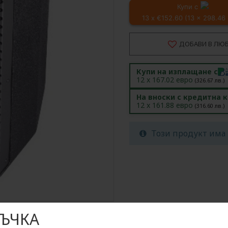
Купи с
13 x €152.60 (13 x 298.46
ДОБАВИ В ЛЮ
Купи на изплащане с
12
x
167.02
евро
(
326.67
лв.)
На вноски с кредитна 
12
x
161.88
евро
(
316.60
лв.)
Този продукт има 
ЪЧКА