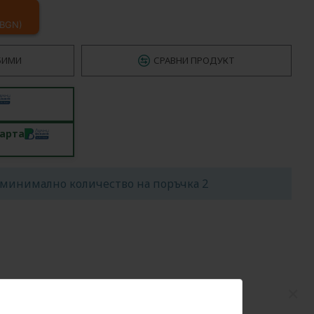
 BGN)
БИМИ
СРАВНИ ПРОДУКТ
карта
минимално количество на поръчка 2
×