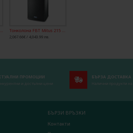
колона FBT HiMaxX 60 Full range пасивен високоговорител
Тонколона FBT Mitus 215 пасивен високоговорител 1600W/4оМ
2,067.66€ / 4,043.99 лв.
КТУАЛНИ ПРОМОЦИИ
БЪРЗА ДОСТАВКА
нкурентни и достъпни цени
Налични продукти на
БЪРЗИ ВРЪЗКИ
Контакти