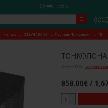
0886 512272
Пр
Вход
Начало
ОЗВУЧАВАНЕ
Пасивни Тонколони
15
ТОНКОЛОНА 
Базирано на 0
858.00€ / 1,6