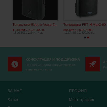
Тонколона Electro-Voice ELX200-15
Тонколона Electro-Voice Zx5-90B
Тон
1,138.80€ / 2,227.30 лв.
868.68€ / 1,698.99 лв.
1,300.80€ / 2,544.14 лв.
1,227.10€ / 2,400.00 лв.
КОНСУЛТАЦИЯ И ПОДДРЪЖКА
А
Професионални консултации от
Ко
нашите експерти
ЗА НАС
ПРОФИЛ
За нас
Моят профил