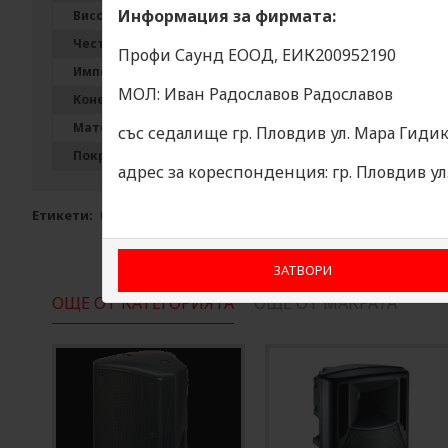
Информация за фирмата:
Високи / High Frequency
Честота на кросовъра / Crossover Frequency
Профи Саунд ЕООД, ЕИК200952190
Импеданс / Impedance
МОЛ: Иван Радославов Радославов
Конектори / Connectors
Материал на корпуса / Enclosure Material
със седалище гр. Пловдив ул. Мара Гидик
Покритие / Finish
адрес за кореспонденция: гр. Пловдив у
Етикети:
тонколони Oberton CX15
ЗАТВОРИ
ОЩЕ ОТ КАТЕГОРИЯТА
ОЩЕ ОТ МАКРАТА