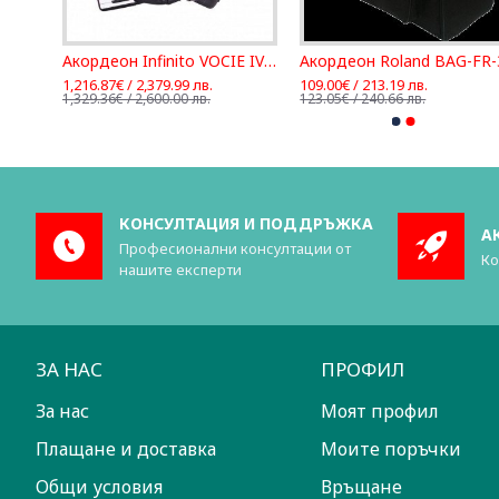
Акордеон Hohner Bravo II 60 WH
Акордеон Infinito VOCIE IV A41120-BK 3/4 120 баса
Акордеон Roland BAG-FR-
1,216.87€ / 2,379.99 лв.
109.00€ / 213.19 лв.
1,329.36€ / 2,600.00 лв.
123.05€ / 240.66 лв.
КОНСУЛТАЦИЯ И ПОДДРЪЖКА
А
Професионални консултации от
Ко
нашите експерти
ЗА НАС
ПРОФИЛ
За нас
Моят профил
Плащане и доставка
Моите поръчки
Общи условия
Връщане