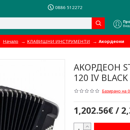
0886 512272
Пр
Вход
Начало
КЛАВИШНИ ИНСТРУМЕНТИ
Акордеони
АКОРДЕОН S
120 IV BLACK
Базирано на 0
1,202.56€ / 2