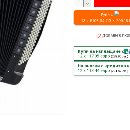
Купи с
13 x €106.94 (13 x 209.16
ДОБАВИ В ЛЮ
Купи на изплащане с
12
x
117.05
евро
(
228.93
лв.)
На вноски с кредитна 
12
x
113.44
евро
(
221.87
лв.)