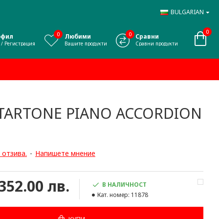
BULGARIAN
0
0
0
офил
Любими
Сравни
 / Регистрация
Вашите продукти
Сравни продукти
TARTONE PIANO ACCORDION
 отзива.
-
Напишете мнение
,352.00 лв.
В НАЛИЧНОСТ
Кат. номер:
11878
КУПИ