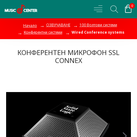
0
ОЗВУЧАВАНЕ
100 Волтови системи
Начало
Конферентни системи
Wired Conference systems
КОНФЕРЕНТЕН МИКРОФОН SSL
CONNEX