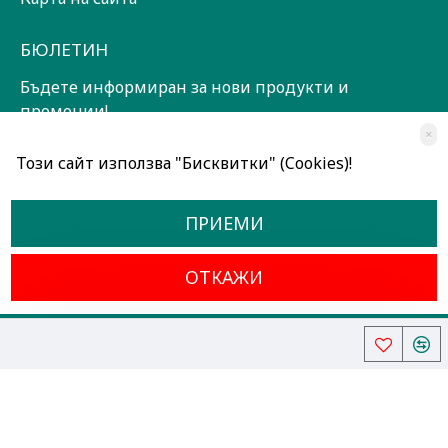
БЮЛЕТИН
Бъдете информиран за нови продукти и
промоции!
×
ЗАПИШИ СЕ!
Този сайт използва "Бисквитки" (Cookies)!
Прочетох и съм съгласен с
Общи условия
ПРИЕМИ
ОТКАЖИ
Всички права запазени © 2024, Радославов Мюзик Център
Разработено от OpenCart Bulgaria