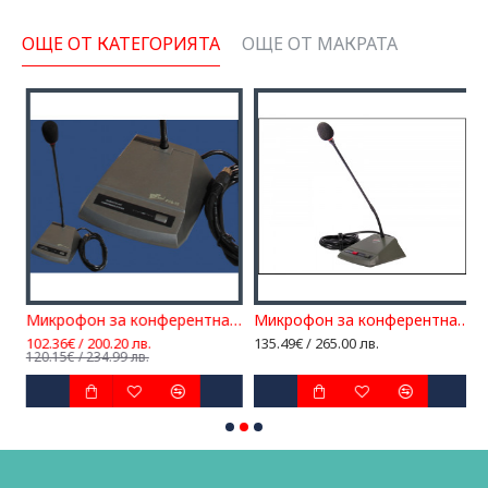
ОЩЕ ОТ КАТЕГОРИЯТА
ОЩЕ ОТ МАКРАТА
он за конферентна с-ма MCS-61
Микрофон за конферентна с-ма MCS-72
Микрофон за конферентна с-ма MCS-81C
102.36€ / 200.20 лв.
135.49€ / 265.00 лв.
1
120.15€ / 234.99 лв.