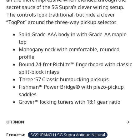
secret sauce of the SG Supra’s clever wiring setup.
The controls look traditional, but hide a clever
“TogPot” around the three-way pickup selector.
Solid Grade-AAA body in with Grade-AA maple
top
Mahogany neck with comfortable, rounded
profile
Bound 24-fret Richlite™ fingerboard with classic
split-block inlays
Three ’57 Classic humbucking pickups
Fishman™ Power Bridge® with piezo-pickup
saddles
Grover™ locking tuners with 18:1 gear ratio
ОТЗИВИ
Етикети:
SGSUPANCH1 SG Supra Antique Natural