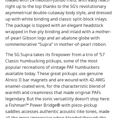
loaded with 24 medium-jumbo frets, with easy reach
right up to the top thanks to the SG’s revolutionary
asymmetrical double-cutaway body style, and dressed
up with white binding and classic split-block inlays.
The package is topped with an elegant headstock
wrapped in five-ply binding and inlaid with a mother-
of-pearl Gibson logo and an abalone globe with
commemorative “Supra” in mother-of-pearl ribbon.
The SG Supra takes its firepower from a trio of ’57
Classic humbucking pickups, some of the most
popular recreations of vintage PAF humbuckers
available today. These great pickups use genuine
Alnico II bar magnets and are wound with 42-AWG
enamel-coated wire, for the characteristic blend of
warmth and creaminess that made original PAFs
legendary. But the sonic versatility doesn’t stop here:
a Fishman™ Power Bridge® with piezo-pickup
saddles accesses authentic acoustic-like tones, made
all the more impressive when blended through the