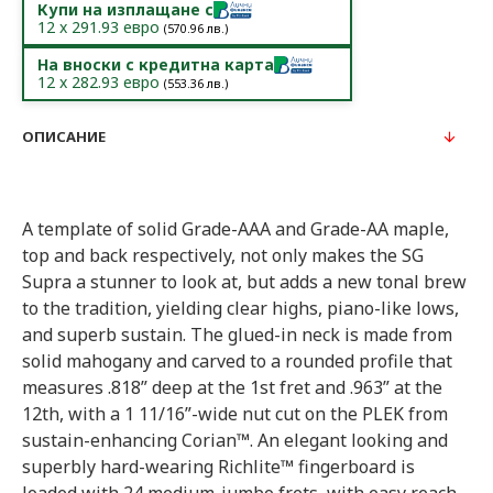
Купи на изплащане с
12
x
291.93
евро
(
570.96
лв.)
На вноски с кредитна карта
12
x
282.93
евро
(
553.36
лв.)
ОПИСАНИЕ
A template of solid Grade-AAA and Grade-AA maple,
top and back respectively, not only makes the SG
Supra a stunner to look at, but adds a new tonal brew
to the tradition, yielding clear highs, piano-like lows,
and superb sustain. The glued-in neck is made from
solid mahogany and carved to a rounded profile that
measures .818” deep at the 1st fret and .963” at the
12th, with a 1 11/16”-wide nut cut on the PLEK from
sustain-enhancing Corian™. An elegant looking and
superbly hard-wearing Richlite™ fingerboard is