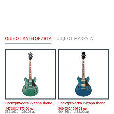
ОЩЕ ОТ КАТЕГОРИЯТА
ОЩЕ ОТ МАКРАТА
E1 VSV
Електрическа китара Ibanez AS73 OLM
Електрическа китара Ibanez AS73G PBM
447.38€ / 875.00 лв.
509.25€ / 996.01 лв.
3
536.86€ / 1,050.01 лв.
604.86€ / 1,183.00 лв.
3