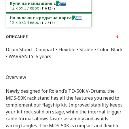
Купи на изплащане с
12
x
59.37
евро
(
116.12
лв.)
На вноски с кредитна карта
12
x
57.54
евро
(
112.54
лв.)
ОПИСАНИЕ
Drum Stand - Compact • Flexible • Stable • Color: Black
• WARRANTY: 5 years
Overview
Newly designed for Roland’s TD-50K V-Drums, the
MDS-50K rack stand has all the features you need to
complement our flagship kit. Improved stability keeps
your kit rock solid on stage, while the internal trigger
cable format allows faster assembly and avoids
wiring tangles. The MDS-50K is compact and flexible