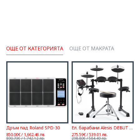
ОЩЕ ОТ КАТЕГОРИЯТА
ОЩЕ ОТ МАКРАТА
Дръм пад Roland SPD-30
Ел. барабани Alesis DEBUT KIT
850.00€ / 1,662.46 лв.
275.59€ / 539.01 лв.
1
890.73€ / 1,742.12 лв.
298.80€ / 584.40 лв.
2