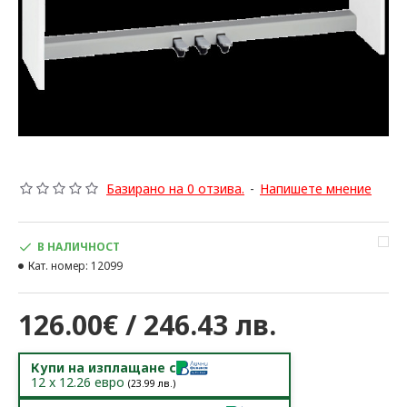
Базирано на 0 отзива.
-
Напишете мнение
В НАЛИЧНОСТ
Кат. номер:
12099
126.00€ / 246.43 лв.
Купи на изплащане с
12
x
12.26
евро
(
23.99
лв.)