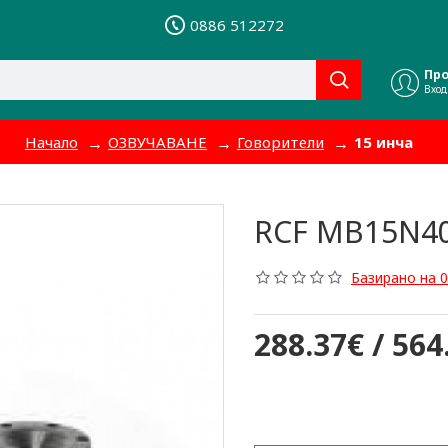
0886 512272
Пр
Вход
Начало
ОЗВУЧАВАНЕ
Говорители
15 инча
RCF MB15N4
Базирано на 0
288.37€ / 564