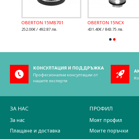
OBERTON 15MB701
OBERTON 15NCX
252.00€ / 492.87 лв.
431.40€ / 843.75 лв.
КОНСУЛТАЦИЯ И ПОДДРЪЖКА
А
Професионални консултации от
Ко
нашите експерти
ЗА НАС
ПРОФИЛ
За нас
Моят профил
Плащане и доставка
Моите поръчки