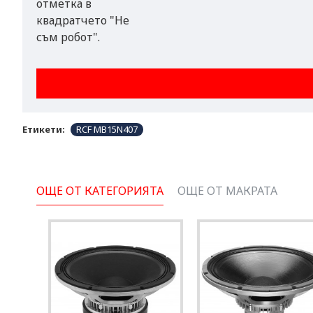
отметка в
квадратчето "Не
съм робот".
Етикети:
RCF MB15N407
ОЩЕ ОТ КАТЕГОРИЯТА
ОЩЕ ОТ МАКРАТА