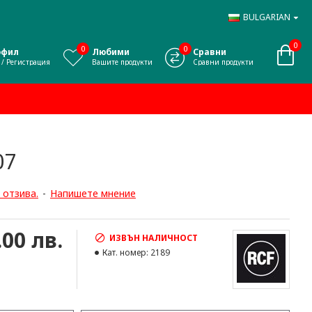
BULGARIAN
0
0
0
офил
Любими
Сравни
 / Регистрация
Вашите продукти
Сравни продукти
07
 отзива.
-
Напишете мнение
.00 лв.
ИЗВЪН НАЛИЧНОСТ
Кат. номер:
2189