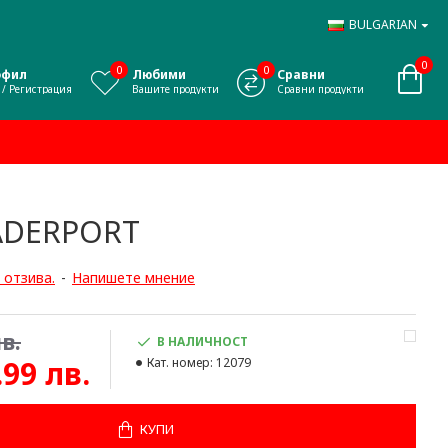
BULGARIAN
0
0
0
офил
Любими
Сравни
 / Регистрация
Вашите продукти
Сравни продукти
ADERPORT
 отзива.
-
Напишете мнение
в.
В НАЛИЧНОСТ
.99 лв.
Кат. номер:
12079
КУПИ