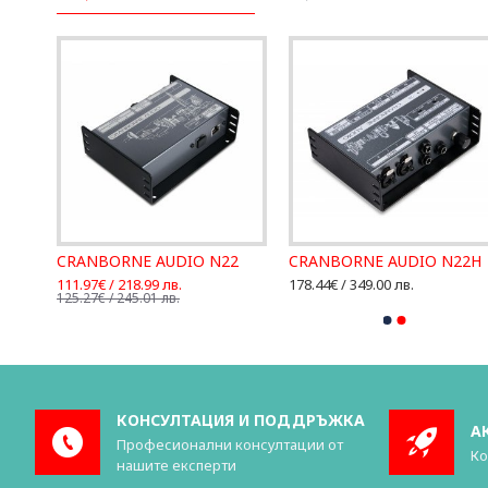
CRANBORNE AUDIO N22
CRANBORNE AUDIO N22H
111.97€ / 218.99 лв.
178.44€ / 349.00 лв.
125.27€ / 245.01 лв.
КОНСУЛТАЦИЯ И ПОДДРЪЖКА
А
Професионални консултации от
Ко
нашите експерти