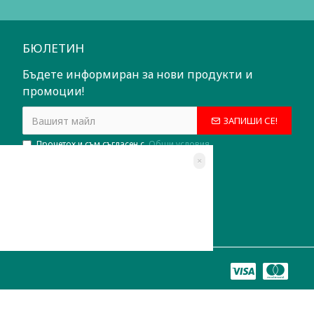
БЮЛЕТИН
Бъдете информиран за нови продукти и
промоции!
ЗАПИШИ СЕ!
Прочетох и съм съгласен с
Общи условия
×