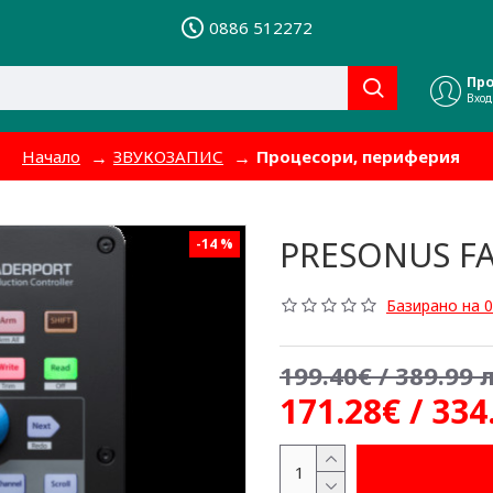
0886 512272
Пр
Вход
Начало
ЗВУКОЗАПИС
Процесори, периферия
PRESONUS F
-14 %
Базирано на 0
199.40€ / 389.99 л
171.28€ / 334